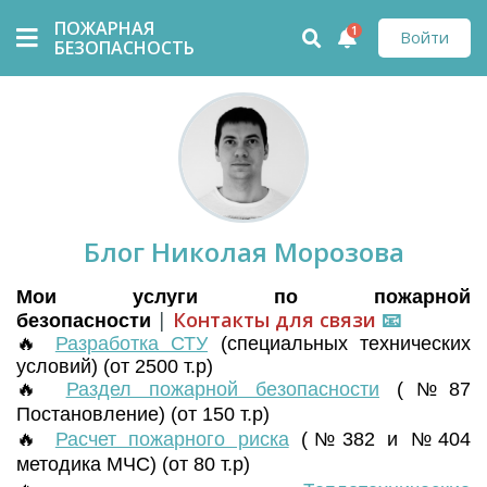
ПОЖАРНАЯ
1
Войти
БЕЗОПАСНОСТЬ
Блог Николая Морозова
Мои услуги по пожарной
|
Контакты для связи
📧
безопасности
🔥
Разработка СТУ
(
специальных технических
условий) (от 2500 т.р)
🔥
Раздел пожарной безопасности
(№87
Постановление) (от 150 т.р)
🔥
Расчет пожарного риска
(№382 и №404
методика МЧС) (от 80 т.р)