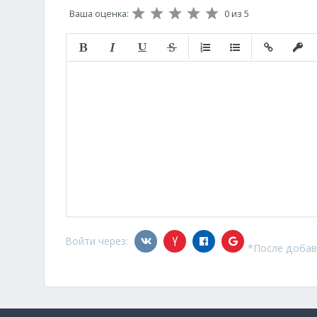
Ваша оценка:
0
из 5
Полужирный
Курсив
Подчеркнутый
Зачеркнутый
Нумерованный список
Маркированный с
Вставить с
Встав
Войти через:
*После добав