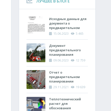
ЛУЧШЕЕ В БЛОГЕ
Исходные данные для
документа о
предварительном
планировании
15.06.2023
5 465
действий пожарно-
спасательных
подразделений по
Документ
тушению пожара
предварительного
планирования
действий по тушению
09.06.2023
12 759
пожара и проведению
аварийно-
спасательных работ
Отчет о
(ОПП)
предварительном
планировании
действий пожарно-
29.11.2021
19 639
спасательных
подразделений по
тушению пожара и
Теплотехнический
проведению
расчет ​для
аварийно-
обоснования