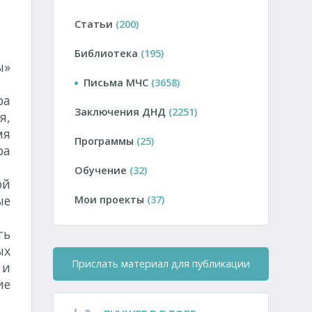
Статьи
(200)
Библиотека
(195)
ы»
Письма МЧС
(3658)
ра
Заключения ДНД
(2251)
я,
мя
Программы
(25)
ра
Обучение
(32)
ой
ые
Мои проекты
(37)
ть
ых
Прислать материал для публикации
 и
ие