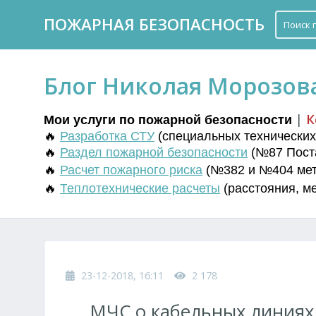
ПОЖАРНАЯ БЕЗОПАСНОСТЬ
Блог Николая Морозов
|
К
Мои услуги по пожарной безопасности
🔥
Разработка СТУ
(
специальных технических 
🔥
Раздел пожарной безопасности
(№87 Поста
🔥
Расчет пожарного риска
(№382 и №404 мето
🔥
Т
еплотехнические расчеты
(
расстояния
,
м
23-12-2018, 16:11
2 178
МЧС о кабельных линиях