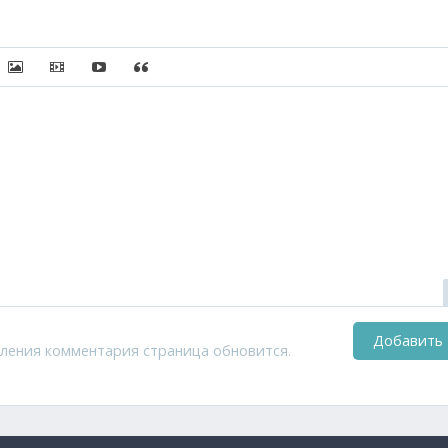
писок
сылку
ить защищенную ссылку
Вставить изображение
Вставить видео
Вставка контента с других сервисов (Youtube, Twi
Вставка цитаты
Добавить
ления комментария страница обновится.