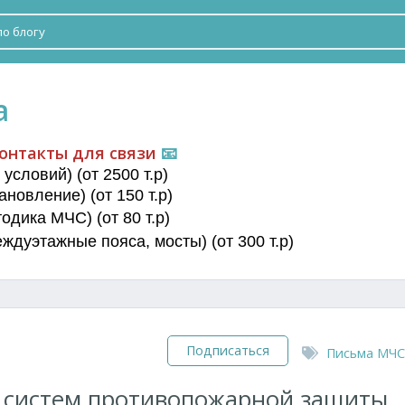
а
онтакты для связи
📧
условий) (от 2500 т.р)
новление) (от 150 т.р)
дика МЧС) (от 80 т.р)
еждуэтажные пояса
, мосты) (от 300 т.р)
Подписаться
Письма МЧС
 систем противопожарной защиты