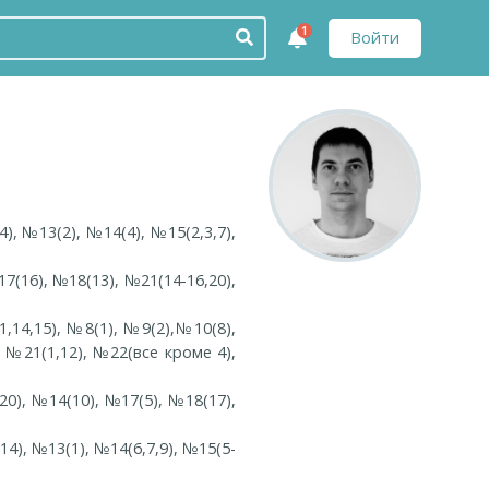
1
Войти
), №13(2), №14(4), №15(2,3,7),
17(16), №18(13), №21(14-16,20),
1,14,15), №8(1), №9(2),№10(8),
, №21(1,12), №22(все кроме 4),
20), №14(10), №17(5), №18(17),
14), №13(1), №14(6,7,9), №15(5-