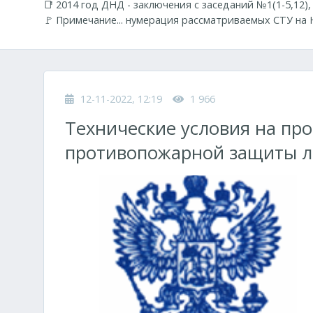
📑 2014 год ДНД - заключения с заседаний №1(1-5,12),
🚩 Примечание... нумерация рассматриваемых СТУ на Н
12-11-2022, 12:19
1 966
Технические условия на пр
противопожарной защиты л