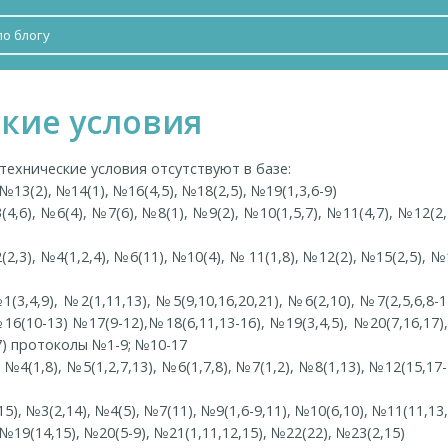
кие условия
ехнические условия отсутствуют в базе:
13(2), №14(1), №16(4,5), №18(2,5), №19(1,3,6-9)
,6), №6(4), №7(6), №8(1), №9(2), №10(1,5,7), №11(4,7), №12(2,4
,3), №4(1,2,4), №6(11), №10(4), № 11(1,8), №12(2), №15(2,5), №
,4,9), №2(1,11,13), №5(9,10,16,20,21), №6(2,10), №7(2,5,6,8-1
16(10-13) №17(9-12),№18(6,11,13-16), №19(3,4,5), №20(7,16,17)
7) протоколы №1-9; №10-17
4(1,8), №5(1,2,7,13), №6(1,7,8), №7(1,2), №8(1,13), №12(15,17-
), №3(2,14), №4(5), №7(11), №9(1,6-9,11), №10(6,10), №11(11,13,
, №19(14,15), №20(5-9), №21(1,11,12,15), №22(22), №23(2,15)