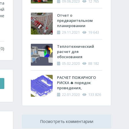
09.06.2023
12 765
та
пожара и проведению
ий
аварийно-
спасательных работ
Отчет о
не
(ОПП)
предварительном
планировании
действий пожарно-
29.11.2021
19 643
спасательных
подразделений по
тушению пожара и
Теплотехнический
0)
проведению
расчет ​для
аварийно-
обоснования
спасательных работ
противопожарных
05.02.2020
88 182
расстояний между
зданиями
РАСЧЕТ ПОЖАРНОГО
РИСКА 🔥 порядок
проведения,
оформления и
22.01.2020
133 826
проверки
Посмотреть комментарии