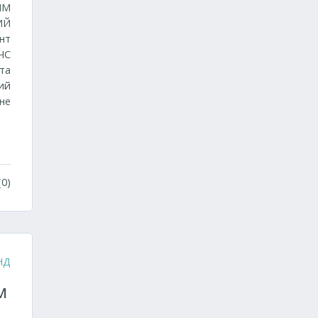
ЫМ
ИЙ
нт
ЧС
та
ий
не
0)
НД
м