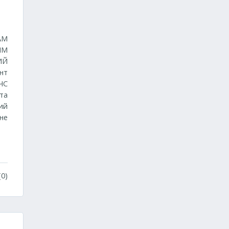
АМ
ЫМ
ИЙ
нт
ЧС
та
ий
не
0)