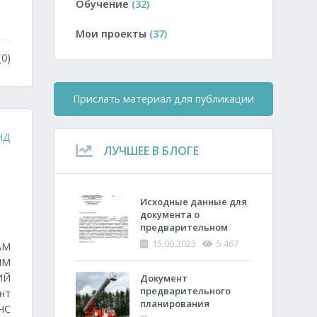
Обучение
(32)
Мои проекты
(37)
0)
Прислать материал для публикации
НД
ЛУЧШЕЕ В БЛОГЕ
Исходные данные для
документа о
предварительном
планировании
15.06.2023
5 467
АМ
действий пожарно-
ЫМ
спасательных
ИЙ
подразделений по
Документ
тушению пожара
предварительного
нт
планирования
ЧС
действий по тушению