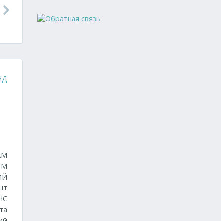
НД
АМ
ЫМ
ИЙ
нт
ЧС
та
ий