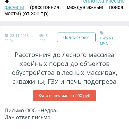
🔥
Т
еплотехнические
расчеты
(
расстояния
,
междуэтажные пояса
,
мосты) (от 300 т.р)
28-11-2018,
3
Подписаться
Письма
23:04
223
МЧС
Расстояния до лесного массива
хвойных пород до объектов
обустройства в лесных массивах,
скважины, ГЗУ и печь подогрева
Купить письмо за 500 руб
Письмо ООО «Недра»
№2581 от 27.08.2015 г.
Дан ответ письмо
№ 4721эп-13-5-3 от
07.09.2015 г.