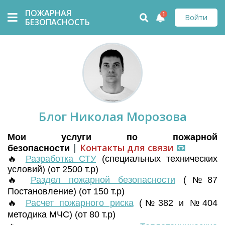
ПОЖАРНАЯ
1
Войти
БЕЗОПАСНОСТЬ
Блог Николая Морозова
Мои услуги по пожарной
|
Контакты для связи
📧
безопасности
🔥
Разработка СТУ
(
специальных технических
условий) (от 2500 т.р)
🔥
Раздел пожарной безопасности
(№87
Постановление) (от 150 т.р)
🔥
Расчет пожарного риска
(№382 и №404
методика МЧС) (от 80 т.р)