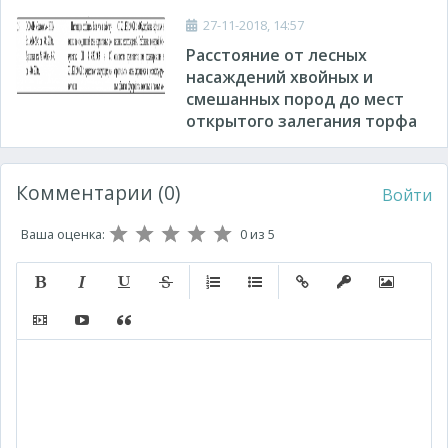
27-11-2018, 14:57
Расстояние от лесных
насаждений хвойных и
смешанных пород до мест
открытого залегания торфа
Комментарии (0)
Войти
Ваша оценка:
0
из 5
Полужирный
Курсив
Подчеркнутый
Зачеркнутый
Нумерованный список
Маркированный список
Вставить ссылку
Вставить защищ
Вставить 
Вставить видео
Вставка контента с других сервисов (Youtube, Twitt
Вставка цитаты