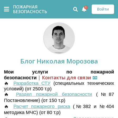
ПОЖАРНАЯ
1
Войти
БЕЗОПАСНОСТЬ
Блог Николая Морозова
Мои услуги по пожарной
|
Контакты для связи
📧
безопасности
🔥
Разработка СТУ
(
специальных технических
условий) (от 2500 т.р)
🔥
Раздел пожарной безопасности
(№87
Постановление) (от 150 т.р)
🔥
Расчет пожарного риска
(№382 и №404
методика МЧС) (от 80 т.р)