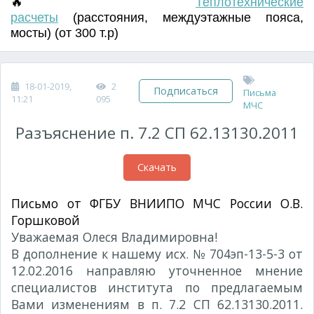
🔥
Т
еплотехнические
расчеты
(
расстояния
,
междуэтажные пояса
,
мосты) (от 300 т.р)
18-01-2019,
2
Подписаться
Письма
11:21
095
МЧС
Разъяснение п. 7.2 СП 62.13130.2011
Скачать
Письмо от ФГБУ ВНИИПО МЧС России О.В.
Горшковой
№ 1006-13-2-3 от 01.03.2016г.
Уважаемая Олеся Владимировна!
В дополнение к нашему исх. № 704эп-13-5-3 от
12.02.2016 направляю уточненное мнение
специалистов института по предлагаемым
Вами изменениям в п. 7.2 СП 62.13130.2011.