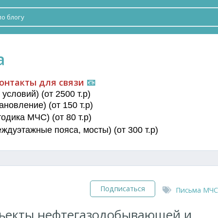
а
онтакты для связи
📧
условий) (от 2500 т.р)
новление) (от 150 т.р)
дика МЧС) (от 80 т.р)
еждуэтажные пояса
, мосты) (от 300 т.р)
Подписаться
Письма МЧС
бъекты нефтегазодобывающей и