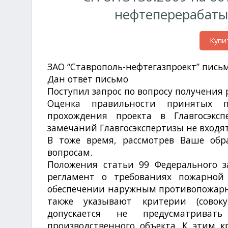
нефтеперерабат
Купи
ЗАО “Ставрополь-нефтегазпроект” пись
Дан ответ письмо
№811ф-13-5-02 от 25.0
Поступил запрос по вопросу получения
Оценка правильности принятых п
прохождения проекта в Главгосэкс
замечаний Главгосэкспертизы не вход
В тоже время, рассмотрев Ваше об
вопросам.
Положения статьи 99 Федерального з
регламент о требованиях пожарной 
обеспечении наружным противопожарн
также указывают критерии (совок
допускается не предусматриват
производственного объекта. К этим к