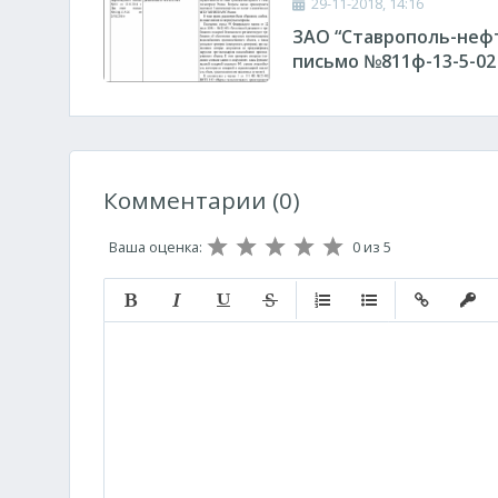
29-11-2018, 14:16
ЗАО “Ставрополь-нефте
письмо №811ф-13-5-02 о
Комментарии (0)
Ваша оценка:
0
из 5
Полужирный
Курсив
Подчеркнутый
Зачеркнутый
Нумерованный список
Маркированный с
Вставить с
Встав