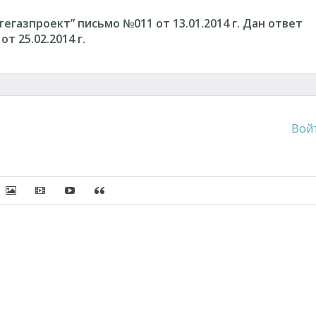
газпроект” письмо №011 от 13.01.2014 г. Дан ответ
т 25.02.2014 г.
Вой
писок
сылку
ить защищенную ссылку
Вставить изображение
Вставить видео
Вставка контента с других сервисов (Youtube, Twi
Вставка цитаты