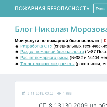
ПОЖАРНАЯ БЕЗОПАСНОСТЬ
Блог Николая Морозов
|
К
Мои услуги по пожарной безопасности
🔥
Разработка СТУ
(
специальных технических 
🔥
Раздел пожарной безопасности
(№87 Поста
🔥
Расчет пожарного риска
(№382 и №404 мето
🔥
Т
еплотехнические расчеты
(
расстояния
,
м
3-11-2018, 03:23
1 888
СП 8.13130.2009 на о