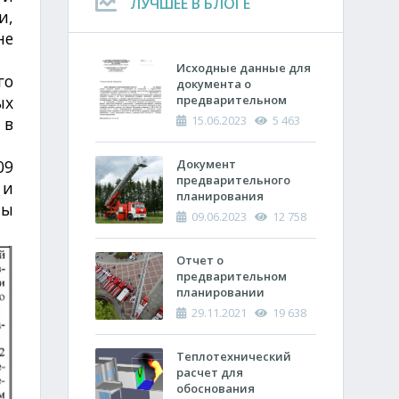
ЛУЧШЕЕ В БЛОГЕ
и,
не
Исходные данные для
го
документа о
ых
предварительном
планировании
15.06.2023
5 463
 в
действий пожарно-
спасательных
09
подразделений по
Документ
тушению пожара
предварительного
 и
планирования
ны
действий по тушению
09.06.2023
12 758
пожара и проведению
аварийно-
спасательных работ
Отчет о
(ОПП)
предварительном
планировании
действий пожарно-
29.11.2021
19 638
спасательных
подразделений по
тушению пожара и
Теплотехнический
проведению
расчет ​для
аварийно-
обоснования