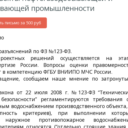
ывающей промышленности
ть письмо за 500 руб
мо
№011 от 13.01.2014 г.
2.2014 г.
 разъяснений по ФЗ №123-ФЗ.
роектных решений осуществляется на эта
пертизе России. Вопросы оценки правомернос
ят в компетенцию ФГБУ ВНИИПО МЧС России.
ращение, сообщаем наше мнение по затронут
акона от 22 июля 2008 г. №123-ФЗ “Техническ
безопасности” регламентируются требования 
ым водоснабжением производственного объекта,
упность критериев), при выполнении котор
ь наружное противопожарное водоснабжен
ритериям относятся (“отдельно стоящие здания