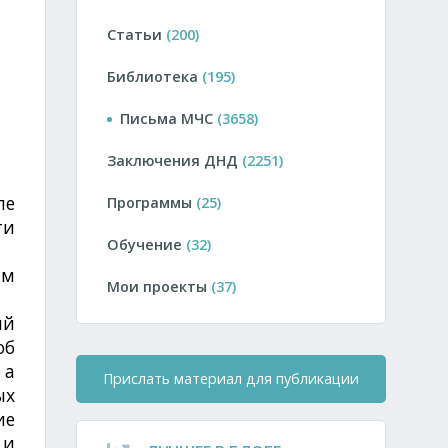
Статьи
(200)
Библиотека
(195)
Письма МЧС
(3658)
Заключения ДНД
(2251)
пе
Программы
(25)
ти
Обучение
(32)
ым
Мои проекты
(37)
ий
об
 а
Прислать материал для публикации
ых
ие
 и