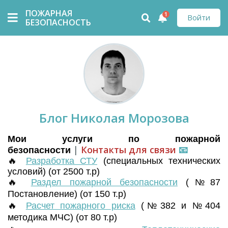
ПОЖАРНАЯ
1
Войти
БЕЗОПАСНОСТЬ
Блог Николая Морозова
Мои услуги по пожарной
|
Контакты для связи
📧
безопасности
🔥
Разработка СТУ
(
специальных технических
условий) (от 2500 т.р)
🔥
Раздел пожарной безопасности
(№87
Постановление) (от 150 т.р)
🔥
Расчет пожарного риска
(№382 и №404
методика МЧС) (от 80 т.р)