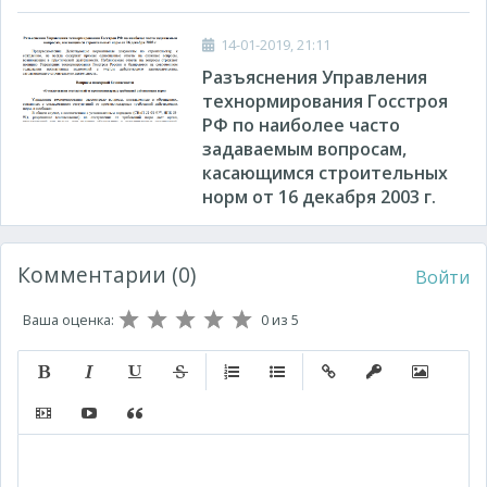
14-01-2019, 21:11
Разъяснения Управления
технормирования Госстроя
РФ по наиболее часто
задаваемым вопросам,
касающимся строительных
норм от 16 декабря 2003 г.
Комментарии (0)
Войти
Ваша оценка:
0
из 5
Полужирный
Курсив
Подчеркнутый
Зачеркнутый
Нумерованный список
Маркированный список
Вставить ссылку
Вставить защищ
Вставить 
Вставить видео
Вставка контента с других сервисов (Youtube, Twitt
Вставка цитаты