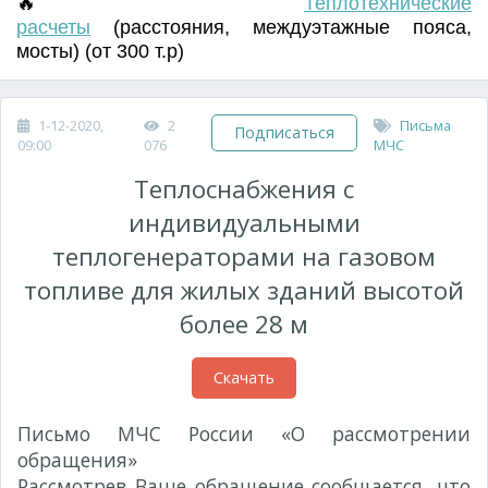
🔥
Т
еплотехнические
расчеты
(
расстояния
,
междуэтажные пояса
,
мосты) (от 300 т.р)
1-12-2020,
2
Письма
Подписаться
09:00
076
МЧС
Теплоснабжения с
индивидуальными
теплогенераторами на газовом
топливе для жилых зданий высотой
более 28 м
Скачать
Письмо МЧС России «О рассмотрении
обращения»
№ 19-2-4-5694 от 24.12.2013 г.
Рассмотрев Ваше обращение сообщается, что