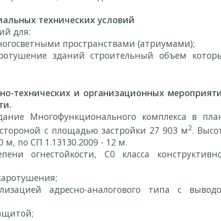
альных технических условий
ий для:
огосветными пространствами (атриумами);
ротушение зданий строительный объем котор
о-технических и организационных мероприят
ти.
дание Многофункционального комплекса в пла
2
 стороной с площадью застройки 27 903 м
. Высо
 м, по СП 1.13130.2009 - 12 м.
епени огнестойкости, С0 класса конструктивн
жаротушения;
лизацией адресно-аналогового типа с вывод
ащитой;