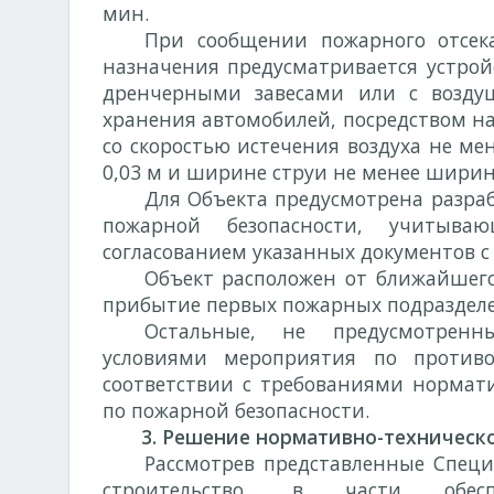
мин.
При сообщении пожарного отсек
назначения предусматривается устрой
дренчерными завесами или с возду
хранения автомобилей, посредством на
со скоростью истечения воздуха не ме
0,03 м и ширине струи не менее шири
Для Объекта предусмотрена разра
пожарной безопасности, учитыв
согласованием указанных документов с
Объект расположен от ближайшег
прибытие первых пожарных подразделе
Остальные, не предусмотрен
условиями мероприятия по против
соответствии с требованиями нормат
по пожарной безопасности.
3. Решение нормативно-техническо
Рассмотрев представленные Специ
строительство, в части обесп