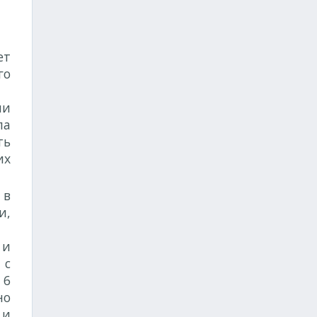
ет
го
ми
ла
ть
их
в
и,
 и
 с
 6
но
 и