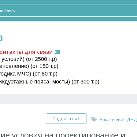
а
онтакты для связи
📧
условий) (от 2500 т.р)
новление) (от 150 т.р)
дика МЧС) (от 80 т.р)
еждуэтажные пояса
, мосты) (от 300 т.р)
Подписаться
Заключения ДНД
ие условия на проектирование и