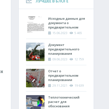
ЛУЧШЕЕ В БЛОГЕ
Исходные данные для
документа о
предварительном
планировании
15.06.2023
5 465
действий пожарно-
спасательных
подразделений по
Документ
тушению пожара
предварительного
планирования
действий по тушению
09.06.2023
12 759
пожара и проведению
аварийно-
ых
спасательных работ
Отчет о
(ОПП)
предварительном
планировании
действий пожарно-
29.11.2021
19 639
спасательных
подразделений по
тушению пожара и
Теплотехнический
проведению
расчет ​для
аварийно-
обоснования