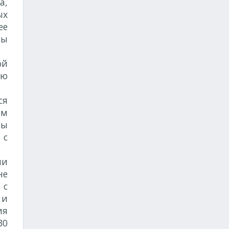
а,
ых
ее
ны
ой
ую
ся
ом
мы
 с
ми
не
 с
 и
ия
30