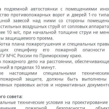
а подземной автостоянки с помещениями ино
ство противопожарных ворот и дверей 1-го типа
шной завесой над ними со стороны помещен
стильных воздушных струй от сопловых аппарато
нее 10 м/с, при начальной толщине струи не мен
ны защищаемого проема.
ботка плана пожаротушения и специальных прав
ающих специфику его пожарной опасности
 ГУ МЧС России по Приморскому краю.
о пожарного депо на расстоянии, обеспечивающ
ний в пределах 10 минут.
ные настоящими специальными технически
опожарной защите, должны быть выполнены
ивных правовых актов и нормативных документ
го совета:
альные технические условия на проектирование
ечения пожарной безопасности, объек