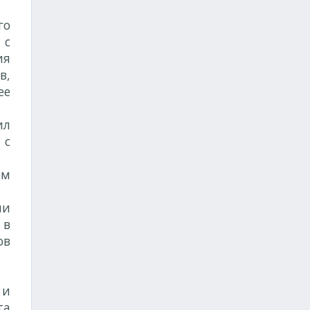
го
 с
ия
в,
ее
ил
 с
ем
ми
 в
ов
 и
та