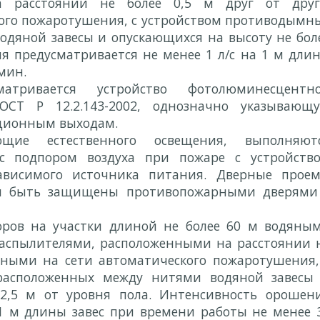
а расстоянии не более 0,5 м друг от друг
ого пожаротушения, с устройством противодымн
дяной завесы и опускающихся на высоту не бол
я предусматривается не менее 1 л/с на 1 м дли
мин.
атривается устройство фотолюминесцентн
ОСТ Р 12.2.143-2002, однозначно указывающ
ационным выходам.
щие естественного освещения, выполняют
 подпором воздуха при пожаре с устройств
зависимого источника питания. Дверные прое
ны быть защищены противопожарными дверями
оров на участки длиной не более 60 м водяны
распылителями, расположенными на расстоянии 
енными на сети автоматического пожаротушения,
расположенных между нитями водяной завесы
2,5 м от уровня пола. Интенсивность орошен
 1 м длины завес при времени работы не менее 