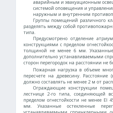
аварийным и эвакуационным осве
системой оповещения и управления
наружным и внутренним противоп
Группы помещений различного кл
разделять между собой противопожарн
типа.
Предусмотрено отделение атриу
конструкциями с пределом огнестойкос
толщиной не менее 6 мм. Указанные
дополнительно устанавливаемыми спри
сторон перегородок на расстоянии не бо
Пожарная нагрузка в объеме мног
пересчете на древесину. Расстояние 
должно составлять не менее 2 м от рас
Ограждающие конструкции поме
лестнице 2-го типа, соединяющей 
пределом огнестойкости не менее EI 4
мм. Указанные остекленные пере
устанавливаемыми спринклерными о