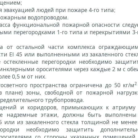
щением;
 эвакуацией людей при пожаре 4-го типа;
ожарным водопроводом.
асса функциональной пожарной опасности следу
ыми перегородками 1-го типа и перекрытиями 3-
ма от остальной части комплекса ограждающи
ти EI 45 или выполненными из закаленного стек
 остекленные перегородки необходимо защити
нклерными оросителями через каждые 2 м с обе
лее 0,5 м от них.
2
осветного пространства ограничена до 50 кг/м
(в плане) зоны, свободной от пожарной нагрузк
пределительного трубопровода.
щений и коридоров, примыкающих к атриуму
все надземные этажи, должны быть выполнены
5 или из закаленного стекла толщиной не менее
городки необходимо защитить дополнитель
росителями со стороны указанных помещений