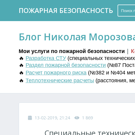
ПОЖАРНАЯ БЕЗОПАСНОСТЬ
Блог Николая Морозов
|
К
Мои услуги по пожарной безопасности
🔥
Разработка СТУ
(
специальных технических 
🔥
Раздел пожарной безопасности
(№87 Поста
🔥
Расчет пожарного риска
(№382 и №404 мето
🔥
Т
еплотехнические расчеты
(
расстояния
,
м
13-02-2019, 21:24
1 869
Специальные техническ