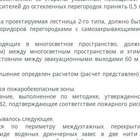
сителей до остекленных перегородок принять 0,5 
а проектируемая лестница 2-го типа, должно бы
оридоров перегородками с самозакрывающими
дящих в многосветное пространство, долж
еям) между многосветным пространством и эти
стоянии между эвакуационными выходами 60 м
шение определен расчетом (расчет представлен)
ся пожаробезопасные зоны.
вание, выполненное по методике, утвержденн
82, подтверждающее соответствие пожарного рис
ывалось следующее.
ся по периметру междуэтажных перекрыт
иде водяных дренчерных завес в две нити