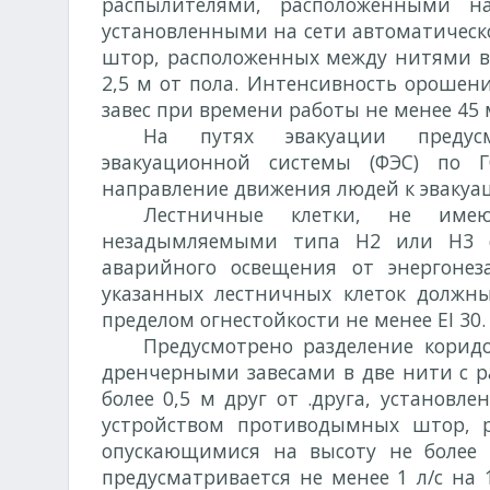
распылителями, расположенными н
установленными на сети автоматическ
штор, расположенных между нитями во
2,5 м от пола. Интенсивность орошени
завес при времени работы не менее 45 
На путях эвакуации предусм
эвакуационной системы (ФЭС) по Г
направление движения людей к эваку
Лестничные клетки, не имею
незадымляемыми типа Н2 или Н3 с
аварийного освещения от энергоне
указанных лестничных клеток долж
пределом огнестойкости не менее EI 30.
Предусмотрено разделение корид
дренчерными завесами в две нити с 
более 0,5 м друг от .друга, установл
устройством противодымных штор, 
опускающимися на высоту не более 
предусматривается не менее 1 л/с на