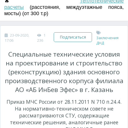
🔥
Т
еплотехнические
расчеты
(
расстояния
,
междуэтажные пояса
,
мосты) (от 300 т.р)
23-09-2020,
1
Подписаться
Заключения
17:06
236
ДНД
Специальные технические условия
на проектирование и строительство
(реконструкцию) здания основного
производственного корпуса филиала
АО «АБ ИнБев Эфес» в г. Казань
Приказ МЧС России от 28.11.2011 N 710 п.24.4.
На нормативно-техническом совете не
рассматриваются СТУ, содержащие
технические решения, аналогичные ранее