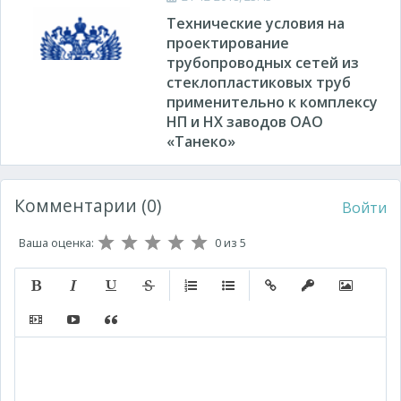
Технические условия на
проектирование
трубопроводных сетей из
стеклопластиковых труб
применительно к комплексу
НП и НХ заводов ОАО
«Танеко»
Комментарии (0)
Войти
Ваша оценка:
0
из 5
Полужирный
Курсив
Подчеркнутый
Зачеркнутый
Нумерованный список
Маркированный список
Вставить ссылку
Вставить защищ
Вставить 
Вставить видео
Вставка контента с других сервисов (Youtube, Twitt
Вставка цитаты