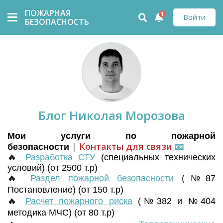
ПОЖАРНАЯ
1
Войти
БЕЗОПАСНОСТЬ
Блог Николая Морозова
Мои услуги по пожарной
|
Контакты для связи
📧
безопасности
🔥
Разработка СТУ
(
специальных технических
условий) (от 2500 т.р)
🔥
Раздел пожарной безопасности
(№87
Постановление) (от 150 т.р)
🔥
Расчет пожарного риска
(№382 и №404
методика МЧС) (от 80 т.р)