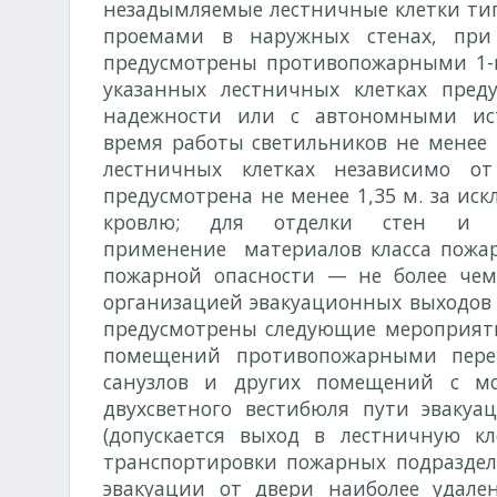
незадымляемые лестничные клетки тип
проемами в наружных стенах, при 
предусмотрены противопожарными 1-
указанных лестничных клетках пред
надежности или с автономными ист
время работы светильников не менее
лестничных клетках независимо о
предусмотрена не менее 1,35 м. за и
кровлю; для отделки стен и по
применение материалов класса пожар
пожарной опасности — не более чем
организацией эвакуационных выходов и
предусмотрены следующие мероприяти
помещений противопожарными перег
санузлов и других помещений с мо
двухсветного вестибюля пути эваку
(допускается выход в лестничную к
транспортировки пожарных подраздел
эвакуации от двери наиболее удал