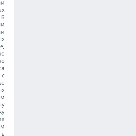
ми
ах
 В
ии
ми
ых
е,
ую
но
са
 с
во
ых
ем
ну
ку
ля
ям
ть