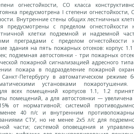
пени огнестойкости, СО класса конструктивн
стоянка предусмотрена
I
степени огнестойкости, 
ности. Внутренние стены общих лестничных клет
я предусмотрены с пределом огнестойкости 
естничной клетки подземной и надземной час
ыми преградами с пределом огнестойкости 
ние здания на пять пожарных отсеков: корпус 1.1
к; подземная автостоянки - три пожарных отсек
ческой пожарной сигнализацией адресного типа
вении пожара в подразделение пожарной охра
 Санкт-Петербургу в автоматическом режиме б
оматическими установками пожаротушения.
для всех помещений корпусов 1.1, 1.2 приня
ппы помещений, а для автостоянки — увеличена
15% от нормативной; системой противодымн
менее 40 п/с и внутренним противопожарн
ваниями СТУ, но не менее 2х5 л/с для подземн
мной части; системой оповещения и управлен