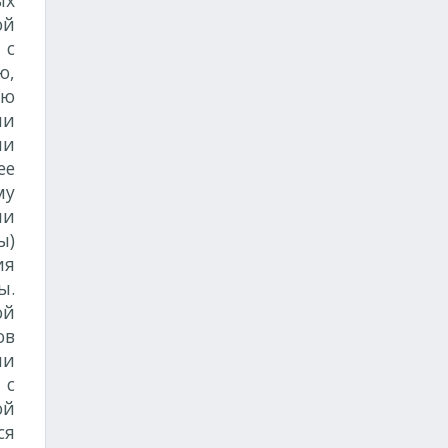
ых
ой
 с
ю,
ию
ми
ии
ее
му
ли
ы)
ия
ы.
ой
ов
ми
 с
ой
ся