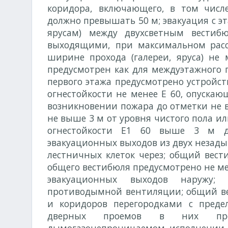
коридора, включающего, в том числе
должно превышать 50 м; эвакуация с э
ярусам) между двухсветным вести
выходящими, при максимальном рас
ширине прохода (галереи, яруса) не м
предусмотрен как для междуэтажного п
первого этажа предусмотрено устройс
огнестойкости не менее Е 60‚ опуска
возникновении пожара до отметки не 
не выше 3 м от уровня чистого пола и
огнестойкости Е1 60 выше 3 м до 
эвакуационных выходов из двух незад
лестничных клеток через; общий вес
общего вестибюля предусмотрено не ме
эвакуационных выходов наружу;
противодымной вентиляции; общий в
и коридоров перегородками с преде
дверных проемов в них про