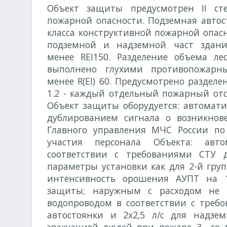
Объект защиты предусмотрен
II
сте
пожарной опасности. Подземная авто
класса конструктивной пожарной опас
подземной и надземной част здани
менее
REI
150. Разделение объема л
выполнено глухими противопожарн
менее
R
(
EI
) 60. Предусмотрено разделе
1.2 - каждый отдельный пожарный отсе
Объект защиты оборудуется: автомати
дублированием сигнала о возникно
Главного управления МЧС России по
участия персонала Объекта: авт
соответствии с требованиями СТУ 
параметры установки как для 2-й гру
интенсивность орошения АУПТ на 
защиты; наружным с расходом не 
водопроводом в соответствии с требо
автостоянки и 2х2‚5 л/с для надзе