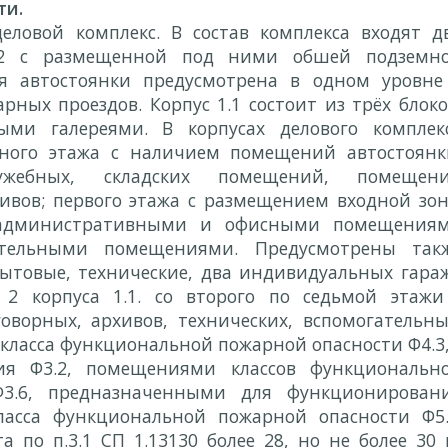
ти.
еловой комплекс. В состав комплекса входят д
1.2 с размещенной под ними обшей подземн
ля автостоянки предусмотрена в одном уровне
ных проездов. Корпус 1.1 состоит из трёх блоко
ыми галереями. В корпусах делового комплек
много этажа с наличием помещений автостоянк
служебных, складских помещений, помещен
ивов; первого этажа с размещением входной зо
, административными и офисными помещения
ательными помещениями. Предусмотрены так
ытовые, технические, два индивидуальных гара
2 корпуса 1.1. со второго по седьмой этажи
ворных, архивов, технических, вспомогательны
 класса функциональной пожарной опасности Ф4.3,
я Ф3.2, помещениями классов функциональн
Ф3.6, предназначенными для функционирован
ласса функциональной пожарной опасности Ф5.
а по п.3.1 СП 1.13130 более 28, но не более 30 