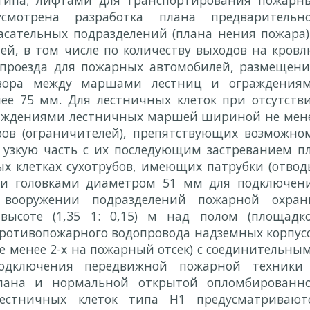
типа; лифтами для транспортирования пожарн
смотрена разработка плана предварительн
асательных подразделений (плана нения пожара)
й, в том числе по количеству выходов на кровл
 проезда для пожарных автомобилей, размещен
азора между маршами лестниц и ограждения
е 75 мм. Для лестничных клеток при отсутств
раждениями лестничных маршей шириной не мен
ров (ограничителей), препятствующих возможно
 узкую часть с их последующим застреванием п
х клетках сухотрубов, имеющих патрубки (отвод
ми головками диаметром 51 мм для подключен
вооружении подразделений пожарной охран
высоте (1,35 1: 0,15) м над полом (площадк
противопожарного водопровода надземных корпус
 менее 2-х на пожарный отсек) с соединительны
одключения передвижной пожарной техники
апана и нормальной открытой опломбированн
естничных клеток типа Н1 предусматривают