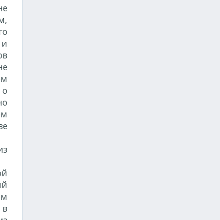
не
м,
го
 и
ов
не
ом
 о
но
ом
ве
из
ой
ий
ем
 в