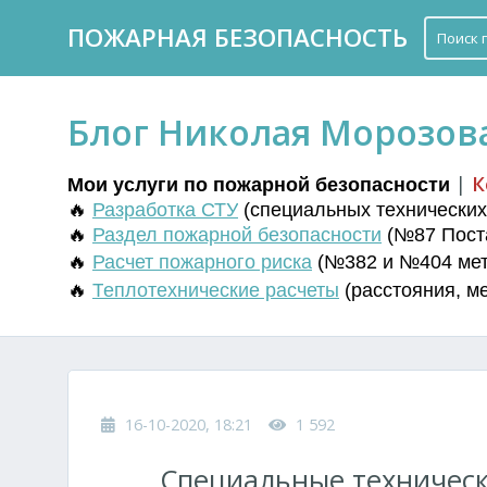
ПОЖАРНАЯ БЕЗОПАСНОСТЬ
Блог Николая Морозов
|
К
Мои услуги по пожарной безопасности
🔥
Разработка СТУ
(
специальных технических 
🔥
Раздел пожарной безопасности
(№87 Поста
🔥
Расчет пожарного риска
(№382 и №404 мето
🔥
Т
еплотехнические расчеты
(
расстояния
,
м
16-10-2020, 18:21
1 592
Специальные техническ