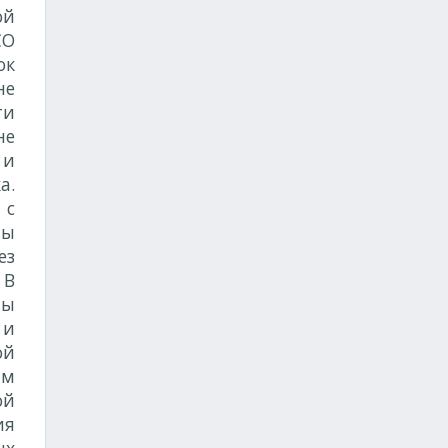
ой
СО
ок
не
ти
не
 и
а.
 с
ны
ез
 В
ты
 и
ой
ым
ой
ия