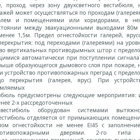
, проход через зону двухсветного вестибюля, 
тажей может осуществляться по проходам (галерея
бюлем и помещениями или коридорами, в не
стоянии между эвакуационными выходами 80м
енее 1,5м. Предел огнестойкости галерей, ярус
ерекрытия; под переходами (галереями) на уров
тво вертикальных противодымных штор с предел
ющимися автоматически при поступлении сигнала
выше образующегося дымового слоя при пожаре, 
ли устройство противопожарных преград с предел
перекрытия (галерея, ярус). При устройст
ымляемых
тибюль предусмотрены следующие мероприятия: 
нее 2-х рассредоточенных
 вестибюль оборудован системами вытяжн
естибюль отделяется от примыкающих помещен
лом огнестойкости не менее
EI
45 с заполнени
тивопожарными дверями. 2-го типа