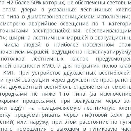
а Н2 более 50% которых, не обеспечены световы
этом: двери в указанных лестничных клетк
го типа в дымогазонепроницаемом исполнении;
усмотрено аварийное освещение по 1 категор
очниками электроснабжения. обеспечивающи
 1ч; ширина лестничных маршей в эвакуационн
т числа людей в наиболее населенном этаж
сключением маршей, ведущих на неэксплуатируем
толков лестничных клеток предусмотре
ной опасности КМО, а для покрытия полов клас
 КМ1. При устройстве двухсветных вестибюлей
 путей эвакуации через двухсветное пространст
я: двухсветный вестибюль отделяется от смежн
ородками не ниже 1-го типа (за исключени
крыми процессами); при эвакуации через зо
ации ведут на незадымляемую лестничную клет
летку предусматривать через лифтовой холл д
ений) или наружу, при этом расстояние по пут
енного помещения с выходом в тупиковую час