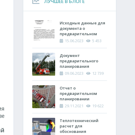
ЛУЧШЕЕ В БЛОГЕ
Исходные данные для
документа о
предварительном
планировании
15.06.2023
5 453
действий пожарно-
спасательных
подразделений по
Документ
тушению пожара
предварительного
планирования
действий по тушению
09.06.2023
12 739
пожара и проведению
аварийно-
спасательных работ
Отчет о
(ОПП)
предварительном
планировании
действий пожарно-
29.11.2021
19 622
ия
спасательных
ве
подразделений по
тушению пожара и
Теплотехнический
проведению
расчет ​для
ий
аварийно-
обоснования