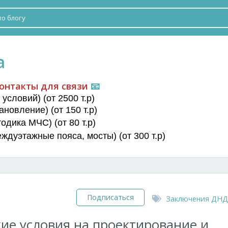
а
онтакты для связи
📧
условий) (от 2500 т.р)
новление) (от 150 т.р)
дика МЧС) (от 80 т.р)
еждуэтажные пояса
, мосты) (от 300 т.р)
Подписаться
Заключения ДНД
ие условия на проектирование и