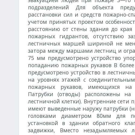
эвакуацией людей при пожаре 3—го 
подразделений Для объекта преду
расстановки сил и средств пожарно-сп
учетом принятых проектом особенносте
расстоянию от стены здания до края
пожарных гидрантов, отсутствию з
лестничных маршей шириной не мене
затора между маршами лестниц и ог
75 мм предусмотрено устройство упо
попаданию пожарных рукавов В более
предусмотрено устройство в лестничны
на уровнях этажей с соединительны
пожарных рукавов, имеющихся на 
Патрубки (отводы) расположены на 
лестничной клетки). Внутренние сети 
имеют выведенные наружу патрубки (не
головками диаметром 80мм для п
установкой в здании обратного кл
задвижки, Вместо незадымляемых л