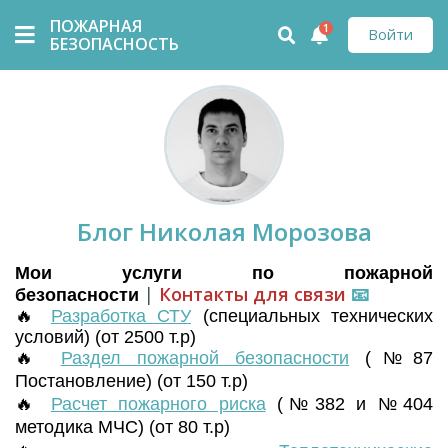
ПОЖАРНАЯ
1
Войти
БЕЗОПАСНОСТЬ
Блог Николая Морозова
Мои услуги по пожарной
|
Контакты для связи
📧
безопасности
🔥
Разработка СТУ
(
специальных технических
условий) (от 2500 т.р)
🔥
Раздел пожарной безопасности
(№87
Постановление) (от 150 т.р)
🔥
Расчет пожарного риска
(№382 и №404
методика МЧС) (от 80 т.р)