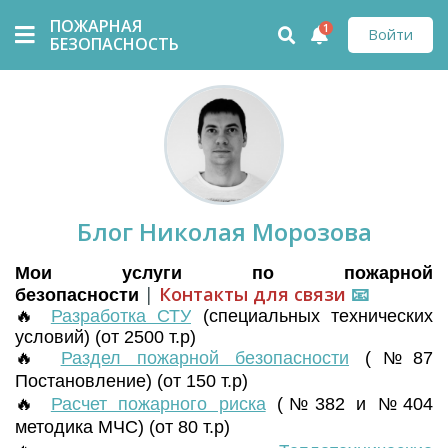
ПОЖАРНАЯ
1
Войти
БЕЗОПАСНОСТЬ
Блог Николая Морозова
Мои услуги по пожарной
|
Контакты для связи
📧
безопасности
🔥
Разработка СТУ
(
специальных технических
условий) (от 2500 т.р)
🔥
Раздел пожарной безопасности
(№87
Постановление) (от 150 т.р)
🔥
Расчет пожарного риска
(№382 и №404
методика МЧС) (от 80 т.р)