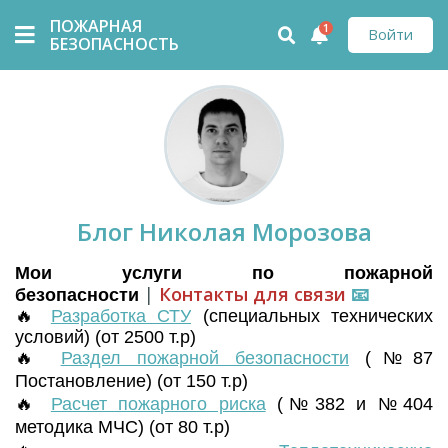
ПОЖАРНАЯ
1
Войти
БЕЗОПАСНОСТЬ
Блог Николая Морозова
Мои услуги по пожарной
|
Контакты для связи
📧
безопасности
🔥
Разработка СТУ
(
специальных технических
условий) (от 2500 т.р)
🔥
Раздел пожарной безопасности
(№87
Постановление) (от 150 т.р)
🔥
Расчет пожарного риска
(№382 и №404
методика МЧС) (от 80 т.р)