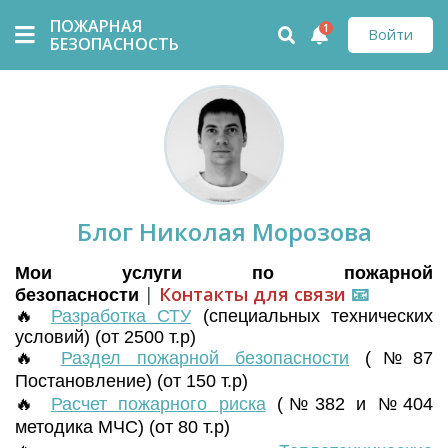
ПОЖАРНАЯ
1
Войти
БЕЗОПАСНОСТЬ
Блог Николая Морозова
Мои услуги по пожарной
|
Контакты для связи
📧
безопасности
🔥
Разработка СТУ
(
специальных технических
условий) (от 2500 т.р)
🔥
Раздел пожарной безопасности
(№87
Постановление) (от 150 т.р)
🔥
Расчет пожарного риска
(№382 и №404
методика МЧС) (от 80 т.р)