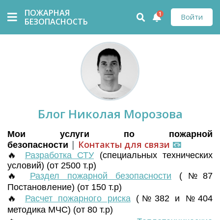
ПОЖАРНАЯ
1
Войти
БЕЗОПАСНОСТЬ
Блог Николая Морозова
Мои услуги по пожарной
|
Контакты для связи
📧
безопасности
🔥
Разработка СТУ
(
специальных технических
условий) (от 2500 т.р)
🔥
Раздел пожарной безопасности
(№87
Постановление) (от 150 т.р)
🔥
Расчет пожарного риска
(№382 и №404
методика МЧС) (от 80 т.р)