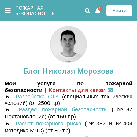
ПОЖАРНАЯ
1
Войти
БЕЗОПАСНОСТЬ
Блог Николая Морозова
Мои услуги по пожарной
|
Контакты для связи
📧
безопасности
🔥
Разработка СТУ
(
специальных технических
условий) (от 2500 т.р)
🔥
Раздел пожарной безопасности
(№87
Постановление) (от 150 т.р)
🔥
Расчет пожарного риска
(№382 и №404
методика МЧС) (от 80 т.р)