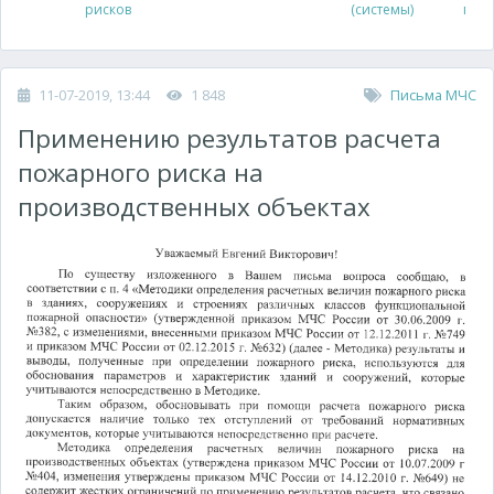
рисков
(системы)
про
11-07-2019, 13:44
1 848
Письма МЧС
Применению результатов расчета
пожарного риска на
производственных объектах