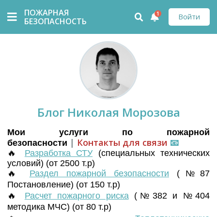
ПОЖАРНАЯ
1
Войти
БЕЗОПАСНОСТЬ
Блог Николая Морозова
Мои услуги по пожарной
|
Контакты для связи
📧
безопасности
🔥
Разработка СТУ
(
специальных технических
условий) (от 2500 т.р)
🔥
Раздел пожарной безопасности
(№87
Постановление) (от 150 т.р)
🔥
Расчет пожарного риска
(№382 и №404
методика МЧС) (от 80 т.р)