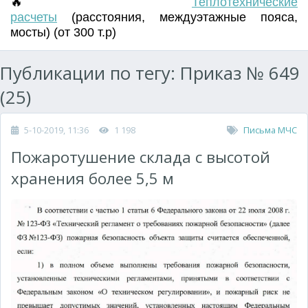
🔥
Т
еплотехнические
расчеты
(
расстояния
,
междуэтажные пояса
,
мосты) (от 300 т.р)
Публикации по тегу: Приказ № 649
(25)
5-10-2019, 11:36
1 198
Письма МЧС
Пожаротушение склада с высотой
хранения более 5,5 м