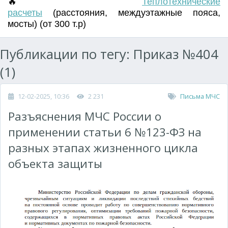
🔥
Т
еплотехнические
расчеты
(
расстояния
,
междуэтажные пояса
,
мосты) (от 300 т.р)
Публикации по тегу: Приказ №404
(1)
12-02-2025, 10:36
2 231
Письма МЧС
Разъяснения МЧС России о
применении статьи 6 №123-ФЗ на
разных этапах жизненного цикла
объекта защиты