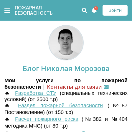
ПОЖАРНАЯ
1
Войти
БЕЗОПАСНОСТЬ
Блог Николая Морозова
Мои услуги по пожарной
|
Контакты для связи
📧
безопасности
🔥
Разработка СТУ
(
специальных технических
условий) (от 2500 т.р)
🔥
Раздел пожарной безопасности
(№87
Постановление) (от 150 т.р)
🔥
Расчет пожарного риска
(№382 и №404
методика МЧС) (от 80 т.р)