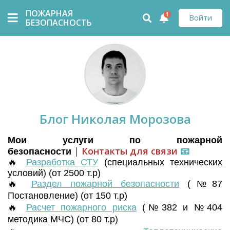
ПОЖАРНАЯ
1
Войти
БЕЗОПАСНОСТЬ
Блог Николая Морозова
Мои услуги по пожарной
|
Контакты для связи
📧
безопасности
🔥
Разработка СТУ
(
специальных технических
условий) (от 2500 т.р)
🔥
Раздел пожарной безопасности
(№87
Постановление) (от 150 т.р)
🔥
Расчет пожарного риска
(№382 и №404
методика МЧС) (от 80 т.р)