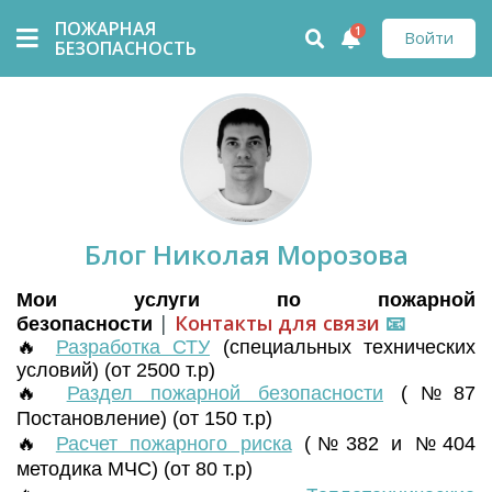
ПОЖАРНАЯ
1
Войти
БЕЗОПАСНОСТЬ
Блог Николая Морозова
Мои услуги по пожарной
|
Контакты для связи
📧
безопасности
🔥
Разработка СТУ
(
специальных технических
условий) (от 2500 т.р)
🔥
Раздел пожарной безопасности
(№87
Постановление) (от 150 т.р)
🔥
Расчет пожарного риска
(№382 и №404
методика МЧС) (от 80 т.р)