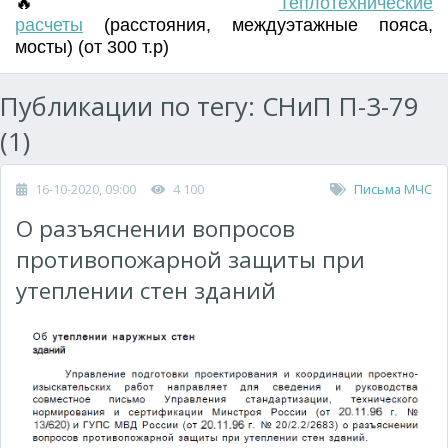
🔥
Т
еплотехнические
расчеты
(
расстояния
,
междуэтажные пояса
,
мосты) (от 300 т.р)
Публикации по тегу: СНиП П-3-79
(1)
16-10-2020, 09:00
4 100
Письма МЧС
О разъяснении вопросов
противопожарной защиты при
утеплении стен зданий