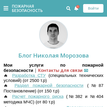
ПОЖАРНАЯ
1
Войти
БЕЗОПАСНОСТЬ
Блог Николая Морозова
Мои услуги по пожарной
|
Контакты для связи
📧
безопасности
🔥
Разработка СТУ
(
специальных технических
условий) (от 2500 т.р)
🔥
Раздел пожарной безопасности
(№87
Постановление) (от 150 т.р)
🔥
Расчет пожарного риска
(№382 и №404
методика МЧС) (от 80 т.р)