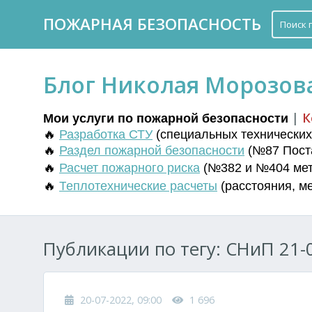
ПОЖАРНАЯ БЕЗОПАСНОСТЬ
Блог Николая Морозов
|
К
Мои услуги по пожарной безопасности
🔥
Разработка СТУ
(
специальных технических 
🔥
Раздел пожарной безопасности
(№87 Поста
🔥
Расчет пожарного риска
(№382 и №404 мето
🔥
Т
еплотехнические расчеты
(
расстояния
,
м
Публикации по тегу: СНиП 21-0
20-07-2022, 09:00
1 696