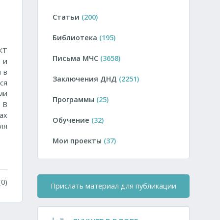
Статьи
(200)
Библиотека
(195)
КТ
Письма МЧС
(3658)
 и
и в
Заключения ДНД
(2251)
ся
ми
Программы
(25)
 В
ах
Обучение
(32)
ля
Мои проекты
(37)
0)
Прислать материал для публикации