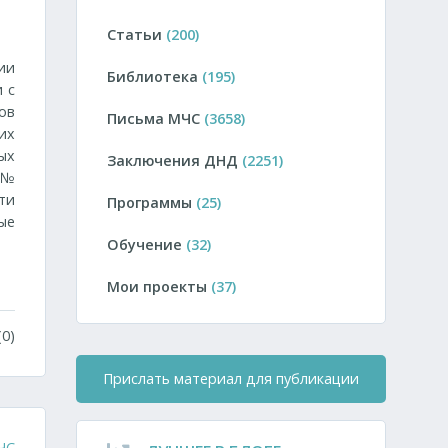
Статьи
(200)
ии
Библиотека
(195)
и с
ов
Письма МЧС
(3658)
их
ых
Заключения ДНД
(2251)
 №
ти
Программы
(25)
ые
Обучение
(32)
Мои проекты
(37)
0)
Прислать материал для публикации
ЧС