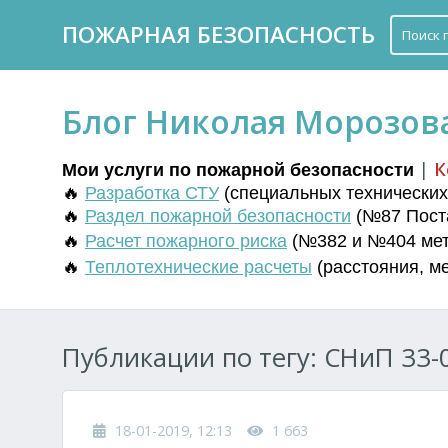
ПОЖАРНАЯ БЕЗОПАСНОСТЬ
Блог Николая Морозов
|
К
Мои услуги по пожарной безопасности
🔥
Разработка СТУ
(
специальных технических 
🔥
Раздел пожарной безопасности
(№87 Поста
🔥
Расчет пожарного риска
(№382 и №404 мето
🔥
Т
еплотехнические расчеты
(
расстояния
,
м
Публикации по тегу: СНиП 33-0
18-01-2019, 12:13
1 663