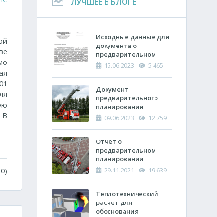
ЛУЧШЕЕ В БЛОГЕ
Исходные данные для
ой
документа о
ве
предварительном
мо
планировании
15.06.2023
5 465
действий пожарно-
ая
спасательных
01
подразделений по
Документ
ля
тушению пожара
предварительного
ую
планирования
 В
действий по тушению
09.06.2023
12 759
пожара и проведению
аварийно-
спасательных работ
Отчет о
(ОПП)
предварительном
планировании
действий пожарно-
29.11.2021
19 639
0)
спасательных
подразделений по
тушению пожара и
Теплотехнический
проведению
расчет ​для
аварийно-
обоснования