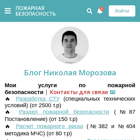
ПОЖАРНАЯ
1
Войти
БЕЗОПАСНОСТЬ
Блог Николая Морозова
Мои услуги по пожарной
|
Контакты для связи
📧
безопасности
🔥
Разработка СТУ
(
специальных технических
условий) (от 2500 т.р)
🔥
Раздел пожарной безопасности
(№87
Постановление) (от 150 т.р)
🔥
Расчет пожарного риска
(№382 и №404
методика МЧС) (от 80 т.р)