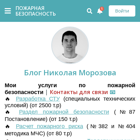
ПОЖАРНАЯ
1
Войти
БЕЗОПАСНОСТЬ
Блог Николая Морозова
Мои услуги по пожарной
|
Контакты для связи
📧
безопасности
🔥
Разработка СТУ
(
специальных технических
условий) (от 2500 т.р)
🔥
Раздел пожарной безопасности
(№87
Постановление) (от 150 т.р)
🔥
Расчет пожарного риска
(№382 и №404
методика МЧС) (от 80 т.р)