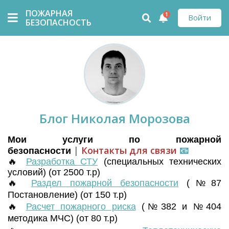
ПОЖАРНАЯ
1
Войти
БЕЗОПАСНОСТЬ
Блог Николая Морозова
Мои услуги по пожарной
|
Контакты для связи
📧
безопасности
🔥
Разработка СТУ
(
специальных технических
условий) (от 2500 т.р)
🔥
Раздел пожарной безопасности
(№87
Постановление) (от 150 т.р)
🔥
Расчет пожарного риска
(№382 и №404
методика МЧС) (от 80 т.р)