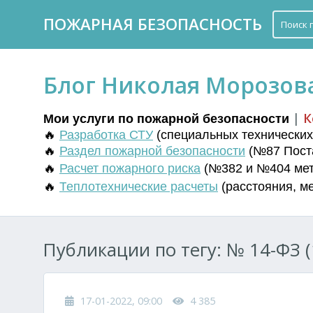
ПОЖАРНАЯ БЕЗОПАСНОСТЬ
Блог Николая Морозов
|
К
Мои услуги по пожарной безопасности
🔥
Разработка СТУ
(
специальных технических 
🔥
Раздел пожарной безопасности
(№87 Поста
🔥
Расчет пожарного риска
(№382 и №404 мето
🔥
Т
еплотехнические расчеты
(
расстояния
,
м
Публикации по тегу: № 14-ФЗ (
17-01-2022, 09:00
4 385