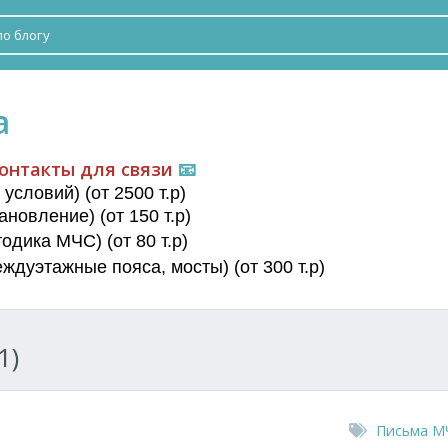
а
онтакты для связи
📧
условий) (от 2500 т.р)
новление) (от 150 т.р)
дика МЧС) (от 80 т.р)
еждуэтажные пояса
, мосты) (от 300 т.р)
1)
Письма М