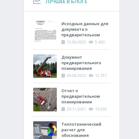
ЛУЧШЕЕ В БЛОГЕ
Исходные данные для
документа о
предварительном
планировании
15.06.2023
5 460
действий пожарно-
спасательных
подразделений по
Документ
тушению пожара
предварительного
планирования
действий по тушению
09.06.2023
12 751
пожара и проведению
аварийно-
спасательных работ
Отчет о
(ОПП)
предварительном
планировании
действий пожарно-
29.11.2021
19 636
спасательных
подразделений по
тушению пожара и
Теплотехнический
проведению
расчет ​для
аварийно-
обоснования