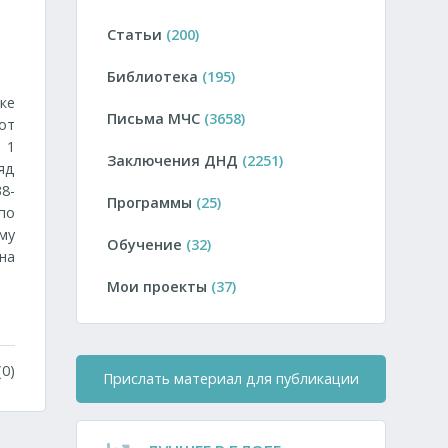
Статьи
(200)
Библиотека
(195)
ке
Письма МЧС
(3658)
от
 1
Заключения ДНД
(2251)
яд
8-
Программы
(25)
по
му
Обучение
(32)
на
Мои проекты
(37)
0)
Прислать материал для публикации