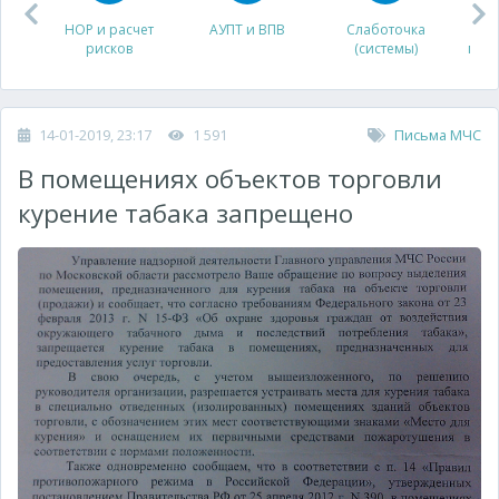
НОР и расчет
АУПТ и ВПВ
Слаботочка
рисков
(системы)
про
14-01-2019, 23:17
1 591
Письма МЧС
В помещениях объектов торговли
курение табака запрещено