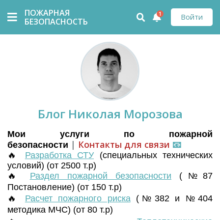
ПОЖАРНАЯ
1
Войти
БЕЗОПАСНОСТЬ
Блог Николая Морозова
Мои услуги по пожарной
|
Контакты для связи
📧
безопасности
🔥
Разработка СТУ
(
специальных технических
условий) (от 2500 т.р)
🔥
Раздел пожарной безопасности
(№87
Постановление) (от 150 т.р)
🔥
Расчет пожарного риска
(№382 и №404
методика МЧС) (от 80 т.р)