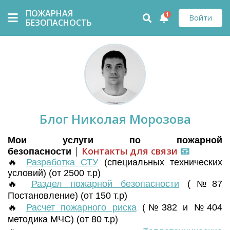
ПОЖАРНАЯ
1
Войти
БЕЗОПАСНОСТЬ
Блог Николая Морозова
Мои услуги по пожарной
|
Контакты для связи
📧
безопасности
🔥
Разработка СТУ
(
специальных технических
условий) (от 2500 т.р)
🔥
Раздел пожарной безопасности
(№87
Постановление) (от 150 т.р)
🔥
Расчет пожарного риска
(№382 и №404
методика МЧС) (от 80 т.р)