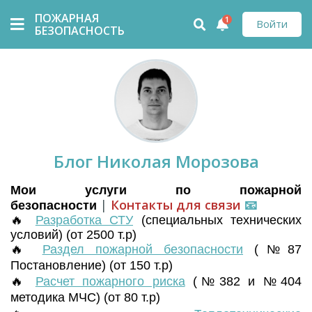
ПОЖАРНАЯ
1
Войти
БЕЗОПАСНОСТЬ
Блог Николая Морозова
Мои услуги по пожарной
|
Контакты для связи
📧
безопасности
🔥
Разработка СТУ
(
специальных технических
условий) (от 2500 т.р)
🔥
Раздел пожарной безопасности
(№87
Постановление) (от 150 т.р)
🔥
Расчет пожарного риска
(№382 и №404
методика МЧС) (от 80 т.р)