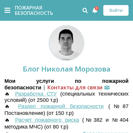
ПОЖАРНАЯ
1
Войти
БЕЗОПАСНОСТЬ
Блог Николая Морозова
Мои услуги по пожарной
|
Контакты для связи
📧
безопасности
🔥
Разработка СТУ
(
специальных технических
условий) (от 2500 т.р)
🔥
Раздел пожарной безопасности
(№87
Постановление) (от 150 т.р)
🔥
Расчет пожарного риска
(№382 и №404
методика МЧС) (от 80 т.р)