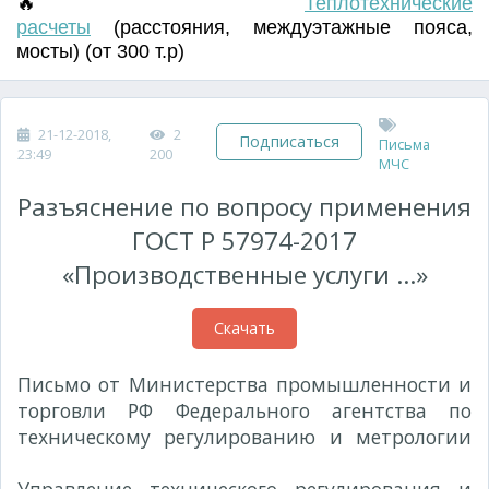
🔥
Т
еплотехнические
расчеты
(
расстояния
,
междуэтажные пояса
,
мосты) (от 300 т.р)
21-12-2018,
2
Подписаться
Письма
23:49
200
МЧС
Разъяснение по вопросу применения
ГОСТ Р 57974-2017
«Производственные услуги ...»
Скачать
Письмо от Министерства промышленности и
торговли РФ Федерального агентства по
техническому регулированию и метрологии
№ 5488-ДТ/03 от 12.04.2018 г.