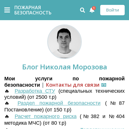
ПОЖАРНАЯ
1
Войти
БЕЗОПАСНОСТЬ
Блог Николая Морозова
Мои услуги по пожарной
|
Контакты для связи
📧
безопасности
🔥
Разработка СТУ
(
специальных технических
условий) (от 2500 т.р)
🔥
Раздел пожарной безопасности
(№87
Постановление) (от 150 т.р)
🔥
Расчет пожарного риска
(№382 и №404
методика МЧС) (от 80 т.р)