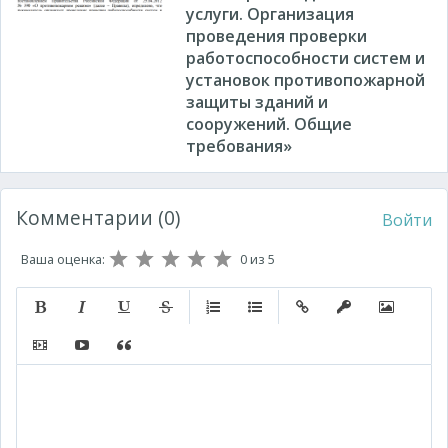
услуги. Организация
проведения проверки
работоспособности систем и
установок противопожарной
защиты зданий и
сооружений. Общие
требования»
Комментарии (0)
Войти
Ваша оценка:
0
из 5
Полужирный
Курсив
Подчеркнутый
Зачеркнутый
Нумерованный список
Маркированный список
Вставить ссылку
Вставить защищ
Вставить 
Вставить видео
Вставка контента с других сервисов (Youtube, Twitt
Вставка цитаты