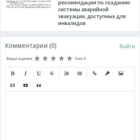
рекомендации по созданию
системы аварийной
эвакуации, доступных для
инвалидов
Комментарии (0)
Войти
Ваша оценка:
0
из 5
Полужирный
Курсив
Подчеркнутый
Зачеркнутый
Нумерованный список
Маркированный список
Вставить ссылку
Вставить защищ
Вставить 
Вставить видео
Вставка контента с других сервисов (Youtube, Twitt
Вставка цитаты