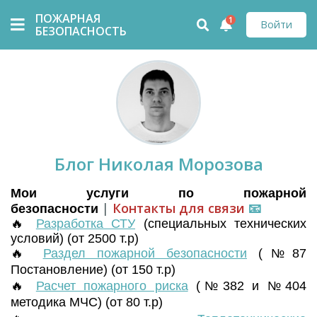
ПОЖАРНАЯ
1
Войти
БЕЗОПАСНОСТЬ
Блог Николая Морозова
Мои услуги по пожарной
|
Контакты для связи
📧
безопасности
🔥
Разработка СТУ
(
специальных технических
условий) (от 2500 т.р)
🔥
Раздел пожарной безопасности
(№87
Постановление) (от 150 т.р)
🔥
Расчет пожарного риска
(№382 и №404
методика МЧС) (от 80 т.р)