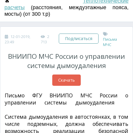
🔥
Т
еплотехнические
расчеты
(
расстояния
,
междуэтажные пояса
,
мосты) (от 300 т.р)
12-01-2019,
2
Подписаться
Письма
23:49
713
МЧС
ВНИИПО МЧС России о управлении
системы дымоудаления
Скачать
Письмо ФГУ ВНИИПО МЧС России о
управлении системы дымоудаления
№
43/4.2/368ф от 13.03.2008 г.
Система дымоудаления в автостоянках, в том
числе подземных, должна обеспечивать
возможность реализации безопасной