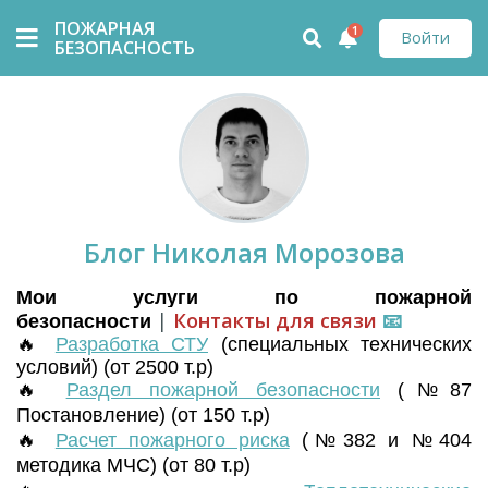
ПОЖАРНАЯ
1
Войти
БЕЗОПАСНОСТЬ
Блог Николая Морозова
Мои услуги по пожарной
|
Контакты для связи
📧
безопасности
🔥
Разработка СТУ
(
специальных технических
условий) (от 2500 т.р)
🔥
Раздел пожарной безопасности
(№87
Постановление) (от 150 т.р)
🔥
Расчет пожарного риска
(№382 и №404
методика МЧС) (от 80 т.р)