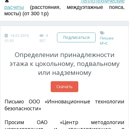
🔥
Т
еплотехнические
расчеты
(
расстояния
,
междуэтажные пояса
,
мосты) (от 300 т.р)
14-01-2019,
4
Подписаться
Письма
01:30
937
МЧС
Определении принадлежности
этажа к цокольному, подвальному
или надземному
Скачать
Письмо ООО «Инновационные технологии
безопасности»
№02/07 от 01.07.201
0 г.
Просим ОАО «Центр методологии