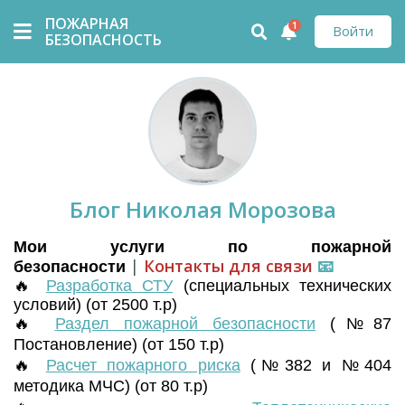
ПОЖАРНАЯ
1
Войти
БЕЗОПАСНОСТЬ
Блог Николая Морозова
Мои услуги по пожарной
|
Контакты для связи
📧
безопасности
🔥
Разработка СТУ
(
специальных технических
условий) (от 2500 т.р)
🔥
Раздел пожарной безопасности
(№87
Постановление) (от 150 т.р)
🔥
Расчет пожарного риска
(№382 и №404
методика МЧС) (от 80 т.р)