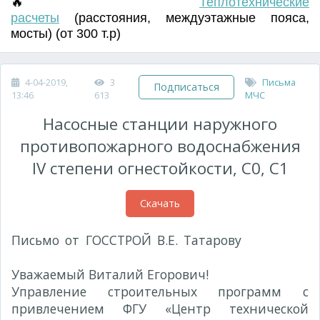
🔥
Т
еплотехнические
расчеты
(
расстояния
,
междуэтажные пояса
,
мосты) (от 300 т.р)
4-04-2019,
3
Письма
Подписаться
13:46
613
МЧС
Насосные станции наружного
противопожарного водоснабжения
IV степени огнестойкости, С0, С1
Скачать
Письмо от ГОССТРОЙ В.Е. Татарову
№ 02-554
от 20.04.2008г.
Уважаемый Виталий Егорович!
Управление строительных программ с
привлечением ФГУ «Центр технической