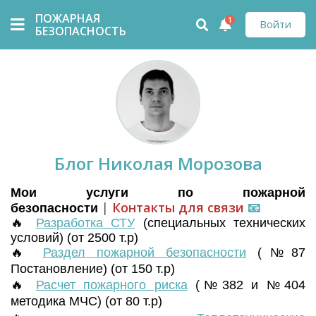
ПОЖАРНАЯ
1
Войти
БЕЗОПАСНОСТЬ
Блог Николая Морозова
Мои услуги по пожарной
|
Контакты для связи
📧
безопасности
🔥
Разработка СТУ
(
специальных технических
условий) (от 2500 т.р)
🔥
Раздел пожарной безопасности
(№87
Постановление) (от 150 т.р)
🔥
Расчет пожарного риска
(№382 и №404
методика МЧС) (от 80 т.р)