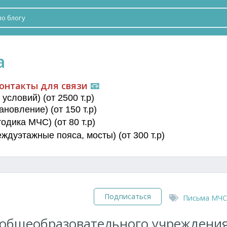
а
онтакты для связи
📧
условий) (от 2500 т.р)
новление) (от 150 т.р)
дика МЧС) (от 80 т.р)
еждуэтажные пояса
, мосты) (от 300 т.р)
Подписаться
Письма МЧС
т общеобразовательного учреждени