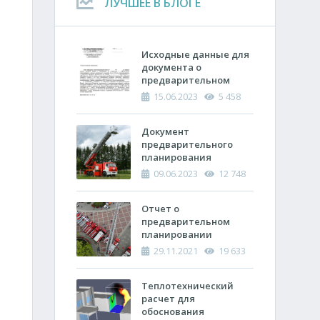
ЛУЧШЕЕ В БЛОГЕ
Исходные данные для
документа о
предварительном
планировании
15.06.2023
5 458
действий пожарно-
спасательных
подразделений по
Документ
тушению пожара
предварительного
планирования
действий по тушению
09.06.2023
12 748
пожара и проведению
аварийно-
спасательных работ
Отчет о
(ОПП)
предварительном
планировании
действий пожарно-
29.11.2021
19 633
спасательных
подразделений по
тушению пожара и
Теплотехнический
проведению
расчет ​для
аварийно-
обоснования