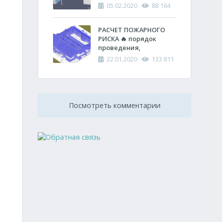
спасательных работ
противопожарных
05.02.2020
88 164
расстояний между
зданиями
РАСЧЕТ ПОЖАРНОГО
РИСКА 🔥 порядок
проведения,
оформления и
22.01.2020
133 811
проверки
Посмотреть комментарии