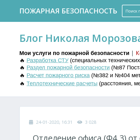
ПОЖАРНАЯ БЕЗОПАСНОСТЬ
Блог Николая Морозов
|
К
Мои услуги по пожарной безопасности
🔥
Разработка СТУ
(
специальных технических 
🔥
Раздел пожарной безопасности
(№87 Поста
🔥
Расчет пожарного риска
(№382 и №404 мето
🔥
Т
еплотехнические расчеты
(
расстояния
,
м
24-01-2020, 16:31
3 028
Отделение офиса (Ф4.3) о