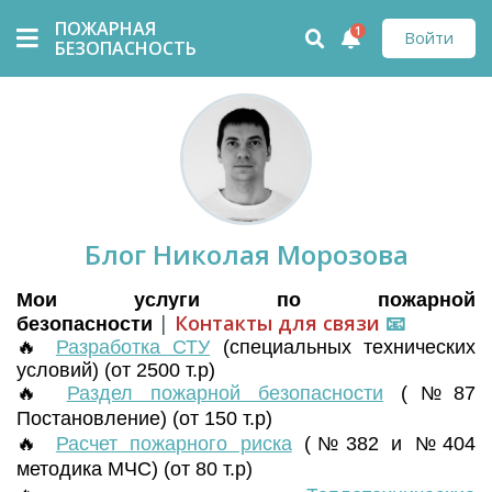
ПОЖАРНАЯ
1
Войти
БЕЗОПАСНОСТЬ
Блог Николая Морозова
Мои услуги по пожарной
|
Контакты для связи
📧
безопасности
🔥
Разработка СТУ
(
специальных технических
условий) (от 2500 т.р)
🔥
Раздел пожарной безопасности
(№87
Постановление) (от 150 т.р)
🔥
Расчет пожарного риска
(№382 и №404
методика МЧС) (от 80 т.р)