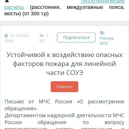
🔥
Т
еплотехнические
расчеты
(
расстояния
,
междуэтажные пояса
,
мосты) (от 300 т.р)
13-10-2020,
2
Подписаться
Письма
09:00
051
МЧС
Устойчивой к воздействию опасных
факторов пожара для линейной
части СОУЭ
Скачать
Письмо от МЧС России «О рассмотрении
обращения».
Департаментом надзорной деятельности МЧС
России обращение по вопросу