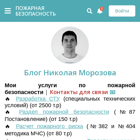
ПОЖАРНАЯ
1
Войти
БЕЗОПАСНОСТЬ
Блог Николая Морозова
Мои услуги по пожарной
|
Контакты для связи
📧
безопасности
🔥
Разработка СТУ
(
специальных технических
условий) (от 2500 т.р)
🔥
Раздел пожарной безопасности
(№87
Постановление) (от 150 т.р)
🔥
Расчет пожарного риска
(№382 и №404
методика МЧС) (от 80 т.р)