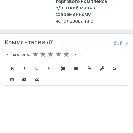
торгового комплекса
«Детский мир» к
современному
использованию
Комментарии (0)
Войти
Ваша оценка:
0
из 5
Полужирный
Курсив
Подчеркнутый
Зачеркнутый
Нумерованный список
Маркированный список
Вставить ссылку
Вставить защищ
Вставить 
Вставить видео
Вставка контента с других сервисов (Youtube, Twitt
Вставка цитаты