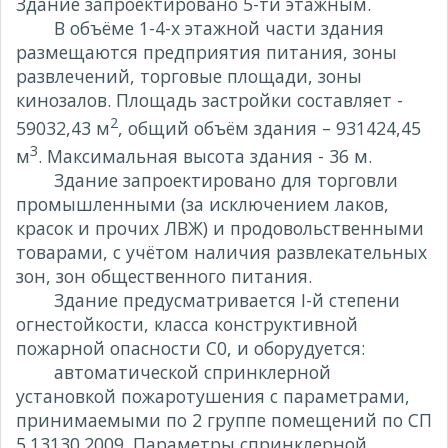
Здание запроектировано 5-ти этажным.
В объёме 1-4-х этажной части здания
размещаются предприятия питания, зоны
развлечений, торговые площади, зоны
кинозалов. Площадь застройки составляет -
2
59032,43 м
, общий объём здания – 931424,45
3
м
. Максимальная высота здания - 36 м.
Здание запроектировано для торговли
промышленными (за исключением лаков,
красок и прочих ЛВЖ) и продовольственными
товарами, с учётом наличия развлекательных
зон, зон общественного питания.
Здание предусматривается I-й степени
огнестойкости, класса конструктивной
пожарной опасности С0, и оборудуется:
автоматической спринклерной
установкой пожаротушения с параметрами,
принимаемыми по 2 группе помещений по СП
5.13130.2009. Параметры спринклерной