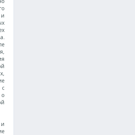
но
го
 и
ых
ех
а.
ле
я,
ия
ой
х,
ие
 с
 о
ой
 и
ие