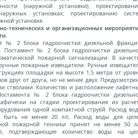
ности (наружной установки); проектирован
аружных установках; проектированию сист
жной установке.
-технических и организационных мероприят
ти.
т № 2 блока гидроочистки дизельной фракци
З. Постамент № 2 блока гидроочистки дизельн
оматической пожарной сигнализации. В качест
ручные пожарные извещатели. Ручные извещате
трукциях площадки на высоте 1,5 метра от уров
ов друг от друга, но не менее двух. Предусмотре
и стволами. Количество и расположение лафетн
Постамента № 2 блока гидроочистки дизельн
афически на стадии проектирования из расче
рудования одной компактной струёй. Расход во
н быть не менее 20 л/с. Расход воды для цел
ной пожарной техники принят не менее 50 л/
ие, подтверждающее количество воды на це