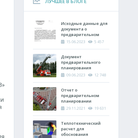
ЛУЧШЕЕ В БЛОГЕ
Исходные данные для
документа о
предварительном
планировании
15.06.2023
5 457
действий пожарно-
спасательных
подразделений по
Документ
тушению пожара
предварительного
планирования
действий по тушению
09.06.2023
12 748
пожара и проведению
З»
аварийно-
спасательных работ
Отчет о
(ОПП)
предварительном
ки
планировании
я
действий пожарно-
29.11.2021
19 631
спасательных
подразделений по
тушению пожара и
Теплотехнический
проведению
расчет ​для
аварийно-
обоснования
ля