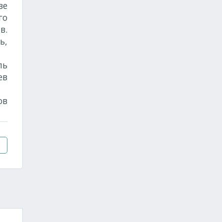
ве
го
в.
ь,
ль
ев
ов