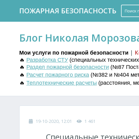
ПОЖАРНАЯ БЕЗОПАСНОСТЬ
Блог Николая Морозов
|
К
Мои услуги по пожарной безопасности
🔥
Разработка СТУ
(
специальных технических 
🔥
Раздел пожарной безопасности
(№87 Поста
🔥
Расчет пожарного риска
(№382 и №404 мето
🔥
Т
еплотехнические расчеты
(
расстояния
,
м
19-10-2020, 12:01
1 461
Специальные техническ