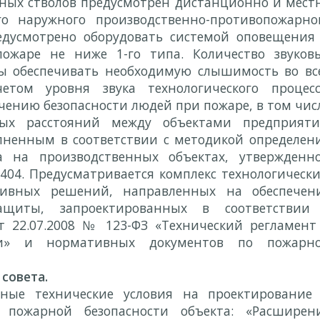
ных стволов предусмотрен дистанционно и мест
о наружного производственно­-противопожарно
едусмотрено оборудовать системой оповещения
ожаре не ниже 1-го типа. Количество звуков
ы обеспечивать необходимую слышимость во вс
етом уровня звука технологического процесс
ению безопасности людей при пожаре, в том чис
мых расстояний между объектами предприяти
лненным в соответствии с методикой определен
а на производственных объектах, утвержденн
404. Предусматривается комплекс технологически
тивных решений, направленных на обеспечен
ащиты, запроектированных в соответствии
т 22.07.2008 № 123-ФЗ «Технический регламент
сти» и нормативных документов по пожарн
совета.
ьные технические условия на проектирование
я пожарной безопасности объекта: «Расширен