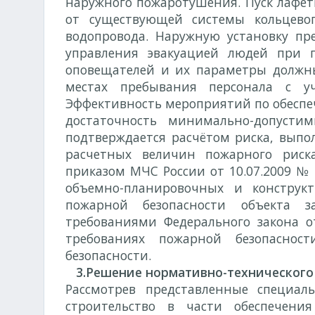
наружного пожаротушения. Пуск лафет
от существующей системы кольцевог
водопровода. Наружную установку пр
управления эвакуацией людей при п
оповещателей и их параметры должн
местах пребывания персонала с уч
Эффективность мероприятий по обеспеч
достаточность минимально-допусти
подтверждается расчётом риска, выпо
расчетных величин пожарного риск
приказом МЧС России от 10.07.2009 № 
объемно-планировочных и конструк
пожарной безопасности объекта з
требованиями Федерального закона о
требованиях пожарной безопасно
безопасности.
3.Решение нормативно-технического 
Рассмотрев представленные специал
строительство в части обеспечени