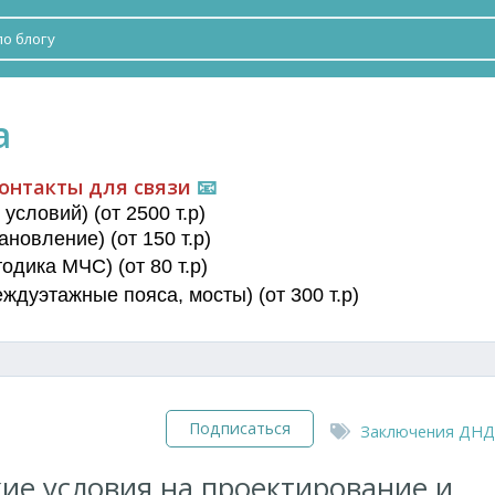
а
онтакты для связи
📧
условий) (от 2500 т.р)
новление) (от 150 т.р)
дика МЧС) (от 80 т.р)
еждуэтажные пояса
, мосты) (от 300 т.р)
Подписаться
Заключения ДНД
ие условия на проектирование и