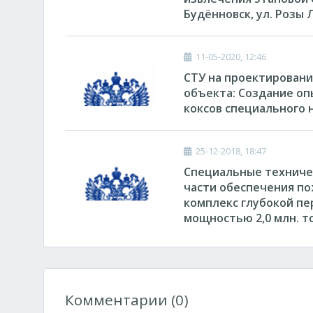
Будённовск, ул. Розы 
11-05-2020, 12:46
СТУ на проектировани
объекта: Создание о
коксов специального 
25-12-2018, 18:47
Специальные техничес
части обеспечения п
комплекс глубокой п
мощностью 2,0 млн. то
Комментарии (0)