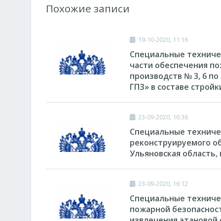
Похожие записи
19-10-2020, 11:16
Специальные техничес
части обеспечения по
производств № 3, 6 п
ГПЗ» в составе стройк
23-09-2020, 16:36
Специальные техниче
реконструируемого о
Ульяновская область, 
23-09-2020, 16:12
Специальные техничес
пожарной безопасност
извлечения этановой ф