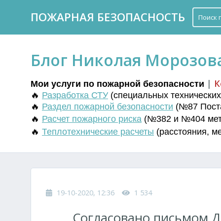
ПОЖАРНАЯ БЕЗОПАСНОСТЬ
Блог Николая Морозов
|
К
Мои услуги по пожарной безопасности
🔥
Разработка СТУ
(
специальных технических 
🔥
Раздел пожарной безопасности
(№87 Поста
🔥
Расчет пожарного риска
(№382 и №404 мето
🔥
Т
еплотехнические расчеты
(
расстояния
,
м
19-10-2020, 12:36
1 534
Согласовано письмом Д