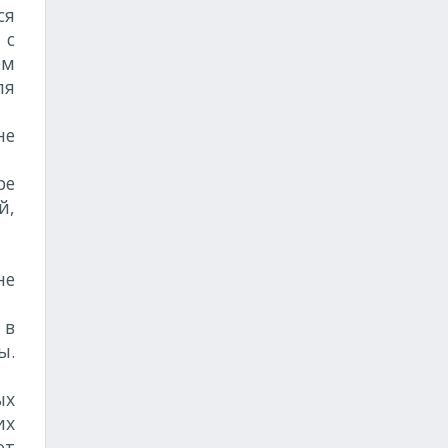
ся
 с
ем
ля
не
ре
й,
не
 в
ы.
ых
их
от