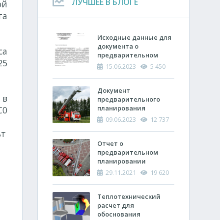
ЛУЧШЕЕ В БЛОГЕ
ой
та
Исходные данные для
документа о
са
предварительном
25
планировании
15.06.2023
5 450
действий пожарно-
спасательных
подразделений по
Документ
 в
тушению пожара
предварительного
планирования
С0
действий по тушению
09.06.2023
12 737
пожара и проведению
ьт
аварийно-
спасательных работ
Отчет о
(ОПП)
предварительном
планировании
действий пожарно-
29.11.2021
19 620
спасательных
а
подразделений по
тушению пожара и
Теплотехнический
проведению
расчет ​для
аварийно-
обоснования