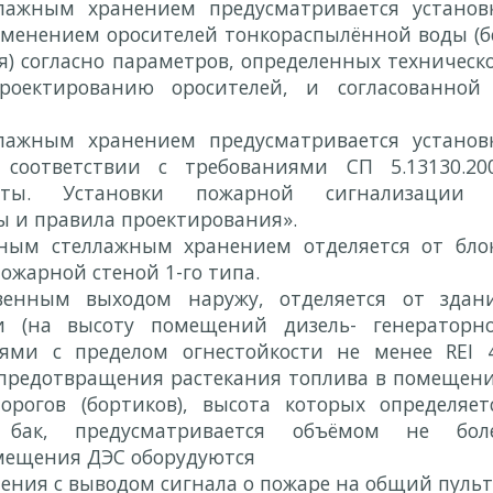
ажным хранением предусматривается установ
менением оросителей тонкораспылённой воды (б
) согласно параметров, определенных техническ
роектированию оросителей, и согласованной
ажным хранением предусматривается установ
оответствии с требованиями СП 5.13130.20
иты. Установки пожарной сигнализации
 и правила проектирования».
ным стеллажным хранением отделяется от бло
жарной стеной 1-го типа.
твенным выходом наружу, отделяется от здан
 (на высоту помещений дизель- генераторн
иями с пределом огнестойкости не менее REI 
ю предотвращения растекания топлива в помещен
орогов (бортиков), высота которых определяет
бак, предусматривается объёмом не бол
С оборудуются
ния с выводом сигнала о пожаре на общий пульт