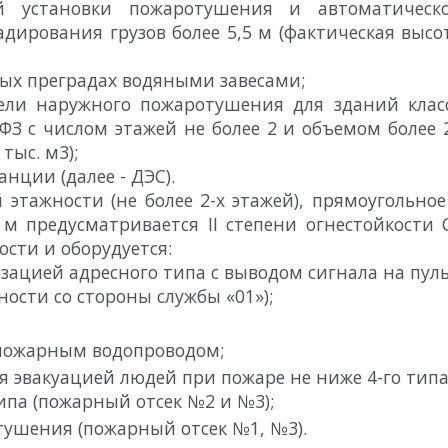
ой установки пожаротушения и автоматическ
дирования грузов более 5,5 м (фактическая высо
ых преградах водяными завесами;
ели наружного пожаротушения для зданий клас
З с числом этажей не более 2 и объемом более 
тыс. м3);
нции (далее - ДЭС).
этажности (не более 2-х этажей), прямоугольное
м предусматривается II степени огнестойкости 
сти и оборудуется:
ацией адресного типа с выводом сигнала на пул
жности со стороны службы
«01»);
пожарным водопроводом;
 эвакуацией людей при пожаре не ниже 4-го тип
типа (пожарный отсек №2 и №3);
тушения (пожарный отсек №1, №3).