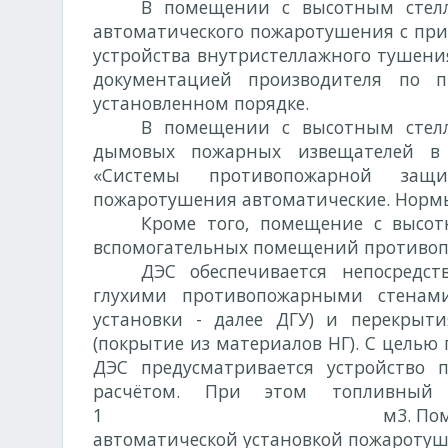
В помещении с высотным стелл
автоматического пожаротушения с при
устройства внутристеллажного тушения
документацией производителя по п
установленном порядке.
В помещении с высотным стелл
дымовых пожарных извещателей в с
«Системы противопожарной защ
пожаротушения автоматические. Нормы
Кроме того, помещение с высот
вспомогательных помещений противопо
ДЭС обеспечивается непосредс
глухими противопожарными стенами
установки - далее ДГУ) и перекрыт
(покрытие из материалов НГ). С цель
ДЭС предусматривается устройство п
расчётом. При этом топливный 
1 м3. Помещения ДЭ
автоматической установкой пожаротуше