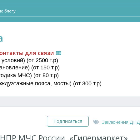
а
онтакты для связи
📧
условий) (от 2500 т.р)
новление) (от 150 т.р)
дика МЧС) (от 80 т.р)
еждуэтажные пояса
, мосты) (от 300 т.р)
Подписаться
Заключения ДНД
НПР МЧС России. «Гипермаркет»