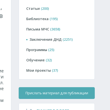
,
Статьи
(200)
в
Библиотека
(195)
Письма МЧС
(3658)
Заключения ДНД
(2251)
Программы
(25)
Обучение
(32)
ие
Мои проекты
(37)
ти
л.
не
Прислать материал для публикации
ем