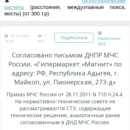
🔥
Т
еплотехнические
расчеты
(
расстояния
,
междуэтажные пояса
,
мосты) (от 300 т.р)
19-10-2020,
1
Подписаться
Заключения
15:09
456
ДНД
Согласовано письмом ДНПР МЧС
России. «Гипермаркет «Магнит» по
адресу: РФ, Республика Адыгея, г.
Майкоп, ул. Пионерская, 273-д»
Приказ МЧС России от 28.11.2011 N 710 п.24.4.
На нормативно-техническом совете не
рассматриваются СТУ, содержащие
технические решения, аналогичные ранее
согласованным в ДНД МЧС России.