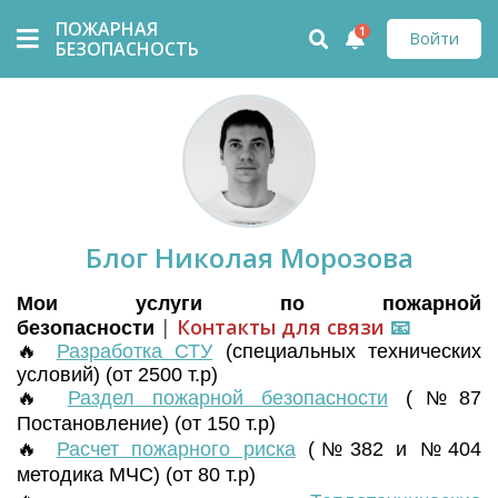
ПОЖАРНАЯ
1
Войти
БЕЗОПАСНОСТЬ
Блог Николая Морозова
Мои услуги по пожарной
|
Контакты для связи
📧
безопасности
🔥
Разработка СТУ
(
специальных технических
условий) (от 2500 т.р)
🔥
Раздел пожарной безопасности
(№87
Постановление) (от 150 т.р)
🔥
Расчет пожарного риска
(№382 и №404
методика МЧС) (от 80 т.р)