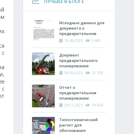
ЛУЧШЕЕ В БЛОГЕ
ий
ым
Исходные данные для
документа о
их
предварительном
планировании
15.06.2023
5 465
действий пожарно-
са
спасательных
 с
подразделений по
Документ
тушению пожара
предварительного
планирования
на
действий по тушению
09.06.2023
12 759
и,
пожара и проведению
ее
аварийно-
спасательных работ
Отчет о
 с
(ОПП)
предварительном
от
планировании
действий пожарно-
29.11.2021
19 639
спасательных
подразделений по
тушению пожара и
Теплотехнический
проведению
расчет ​для
аварийно-
обоснования