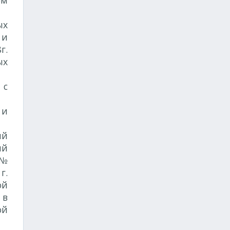
ом
ых
 и
г.
ых
 с
 и
ий
ий
 №
г.
ой
 в
ой