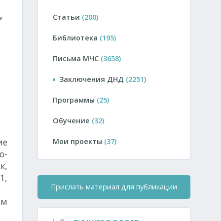
,
Статьи
(200)
Библиотека
(195)
Письма МЧС
(3658)
Заключения ДНД
(2251)
Программы
(25)
Обучение
(32)
ие
Мои проекты
(37)
о-
к,
1,
Прислать материал для публикации
ем