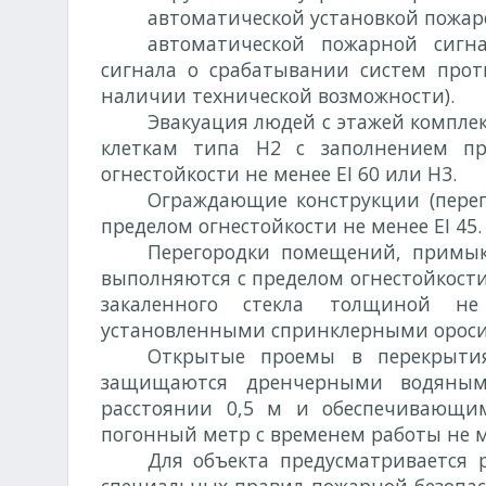
автоматической установкой пожа
автоматической пожарной сигна
сигнала о срабатывании систем про
наличии технической возможности).
Эвакуация людей с этажей компле
клеткам типа Н2 с заполнением п
огнестойкости не менее EI 60 или Н3.
Ограждающие конструкции (перег
пределом огнестойкости не менее EI 45.
Перегородки помещений, примык
выполняются с пределом огнестойкости 
закаленного стекла толщиной н
установленными спринклерными ороси
Открытые проемы в перекрытия
защищаются дренчерными водяным
расстоянии 0,5 м и обеспечивающи
погонный метр с временем работы не м
Для объекта предусматривается 