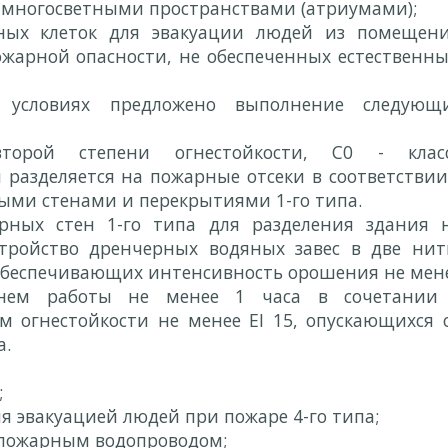
многосветными пространствами (атриумами);
ных клеток для эвакуации людей из помещен
жарной опасности, не обеспеченных естественн
х условиях предложено выполнение следующ
второй степени огнестойкости, С0 - клас
разделяется на пожарные отсеки в соответствии
ми стенами и перекрытиями 1-го типа.
арных стен 1-го типа для разделения здания 
тройство дренчерных водяных завес в две нит
 обеспечивающих интенсивность орошения не мен
нем работы не менее 1 часа в сочетании
огнестойкости не менее EI 15, опускающихся 
а.
;
 эвакуацией людей при пожаре 4-го типа;
пожарным водопроводом;