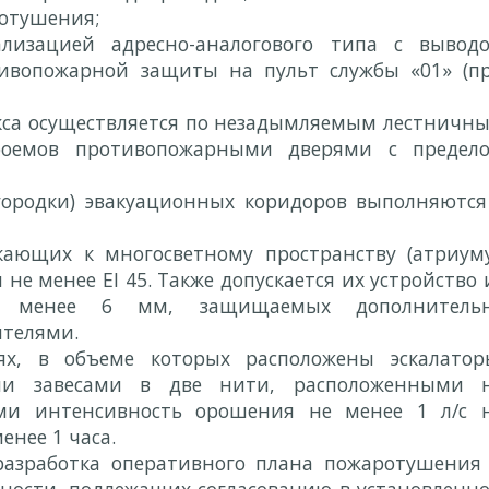
ротушения;
лизацией адресно-аналогового типа с вывод
тивопожарной защиты на пульт службы «01» (п
кса осуществляется по незадымляемым лестничн
роемов противопожарными дверями с предел
ородки) эвакуационных коридоров выполняются
ающих к многосветному пространству (атриуму
не менее EI 45. Также допускается их устройство 
е менее 6 мм, защищаемых дополнитель
телями.
х, в объеме которых расположены эскалатор
и завесами в две нити, расположенными 
ми интенсивность орошения не менее 1 л/с 
енее 1 часа.
разработка оперативного плана пожаротушения