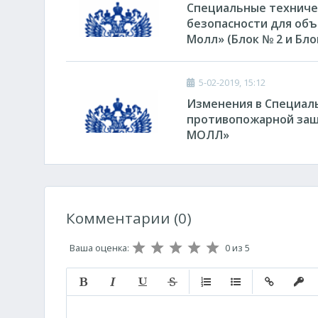
Специальные техничес
безопасности для объ
Молл» (Блок № 2 и Бло
5-02-2019, 15:12
Изменения в Специал
противопожарной защ
МОЛЛ»
Комментарии (0)
Ваша оценка:
0
из 5
Полужирный
Курсив
Подчеркнутый
Зачеркнутый
Нумерованный список
Маркированный с
Вставить с
Встав