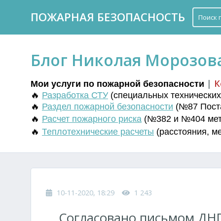
ПОЖАРНАЯ БЕЗОПАСНОСТЬ
Блог Николая Морозов
|
К
Мои услуги по пожарной безопасности
🔥
Разработка СТУ
(
специальных технических 
🔥
Раздел пожарной безопасности
(№87 Поста
🔥
Расчет пожарного риска
(№382 и №404 мето
🔥
Т
еплотехнические расчеты
(
расстояния
,
м
10-11-2020, 18:29
1 243
Согласовано письмом ДНП