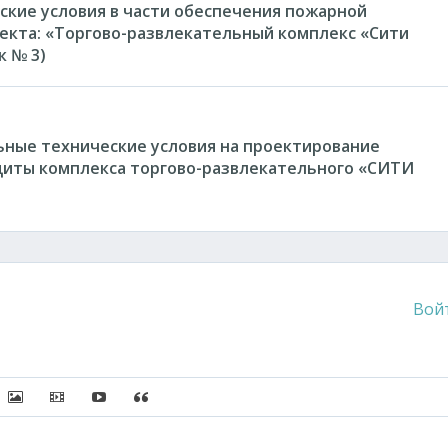
кие условия в части обеспечения пожарной
екта: «Торгово-развлекательный комплекс «Сити
к № 3)
ьные технические условия на проектирование
иты комплекса торгово-развлекательного «СИТИ
Вой
писок
сылку
ить защищенную ссылку
Вставить изображение
Вставить видео
Вставка контента с других сервисов (Youtube, Twi
Вставка цитаты