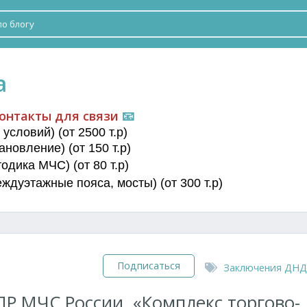
а
онтакты для связи
📧
условий) (от 2500 т.р)
новление) (от 150 т.р)
дика МЧС) (от 80 т.р)
еждуэтажные пояса
, мосты) (от 300 т.р)
Подписаться
Заключения ДНД
Р МЧС России. «Комплекс торгово-