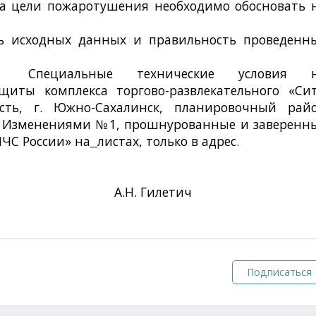
на цели пожаротушения необходимо обосновать 
ть исходных данных и правильность проведенн
ные технические условия н
щиты комплекса торгово-развлекательного «Си
асть, г. Южно-Сахалинск, планировочный рай
Б с Изменениями №1, прошнурованные и заверенн
ЧС России» на
листах, только в
адрес.
сти А.Н. Гилетич
Подписаться