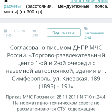
🔥
Т
еплотехнические
расчеты
(
расстояния
,
междуэтажные пояса
,
мосты) (от 300 т.р)
10-11-2020,
1
Подписаться
Заключения
18:45
548
ДНД
Согласовано письмом ДНПР МЧС
России. «Торгово-развлекательный
центр 1-ой и 2-ой очереди с
наземной автостоянкой, здания в г.
Симферополь, ул. Киевская, 189
(189Б) – 191»
Приказ МЧС России от 28.11.2011 N 710 п.24.4.
На нормативно-техническом совете не
рассматриваются СТУ, содержащие