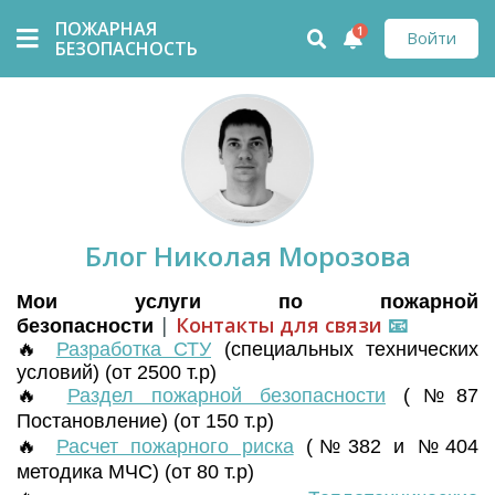
ПОЖАРНАЯ
1
Войти
БЕЗОПАСНОСТЬ
Блог Николая Морозова
Мои услуги по пожарной
|
Контакты для связи
📧
безопасности
🔥
Разработка СТУ
(
специальных технических
условий) (от 2500 т.р)
🔥
Раздел пожарной безопасности
(№87
Постановление) (от 150 т.р)
🔥
Расчет пожарного риска
(№382 и №404
методика МЧС) (от 80 т.р)