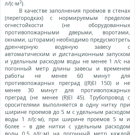
2
л/(с∙м
).
В качестве заполнения проёмов в стенах
(перегородках) с нормируемым пределом
огнестойкости (не оборудованных
противопожарными дверьми, воротами,
окнами, шторами) необходимо предусмотреть
дренчерную водяную завесу с
автоматическим и дистанционным запуском
и удельным расходом воды не менее 1 л/с на
погонный метр длины завесы и временем
работы не менее 60 минут для
противопожарных преград ((R)EI 150) и не
менее 30 минут для противопожарных
преград (не менее (R)EI 45). Трубопровод с
оросителями выполняется в одну нитку при
ширине проемов до 5 м с удельным расходом
воды 1 л/(с∙м), при ширине проемов 5 м и
более – в две нитки с удельным расходом
воды 0,5 л/(с∙м) на погонный метр каждой