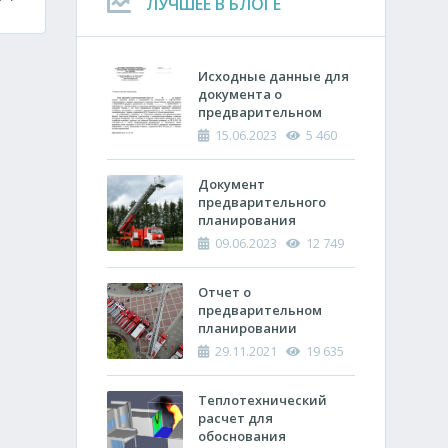
ЛУЧШЕЕ В БЛОГЕ
Исходные данные для
документа о
предварительном
планировании
15.06.2023
5 460
действий пожарно-
спасательных
подразделений по
Документ
тушению пожара
предварительного
планирования
действий по тушению
09.06.2023
12 749
пожара и проведению
аварийно-
спасательных работ
Отчет о
(ОПП)
предварительном
планировании
действий пожарно-
29.11.2021
19 635
спасательных
подразделений по
тушению пожара и
Теплотехнический
проведению
расчет ​для
аварийно-
обоснования