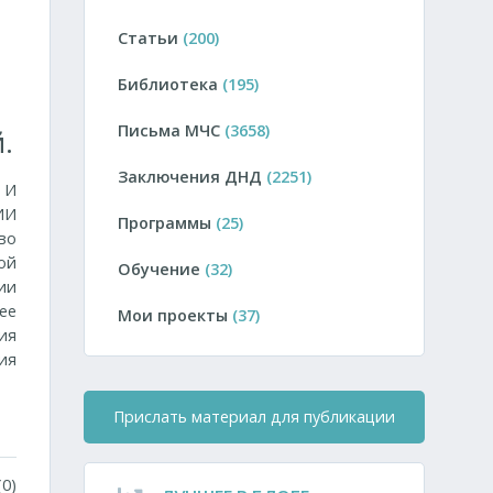
Статьи
(200)
Библиотека
(195)
Письма МЧС
(3658)
.
Заключения ДНД
(2251)
 И
ИИ
Программы
(25)
во
ой
Обучение
(32)
ии
ее
Мои проекты
(37)
ия
ия
Прислать материал для публикации
0)