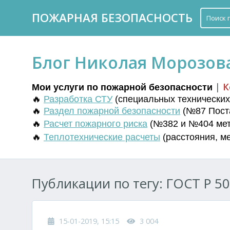
ПОЖАРНАЯ БЕЗОПАСНОСТЬ
Блог Николая Морозов
|
К
Мои услуги по пожарной безопасности
🔥
Разработка СТУ
(
специальных технических 
🔥
Раздел пожарной безопасности
(№87 Поста
🔥
Расчет пожарного риска
(№382 и №404 мето
🔥
Т
еплотехнические расчеты
(
расстояния
,
м
Публикации по тегу: ГОСТ Р 50
15-01-2019, 15:15
3 004