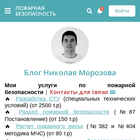
ПОЖАРНАЯ
1
Войти
БЕЗОПАСНОСТЬ
Блог Николая Морозова
Мои услуги по пожарной
|
Контакты для связи
📧
безопасности
🔥
Разработка СТУ
(
специальных технических
условий) (от 2500 т.р)
🔥
Раздел пожарной безопасности
(№87
Постановление) (от 150 т.р)
🔥
Расчет пожарного риска
(№382 и №404
методика МЧС) (от 80 т.р)