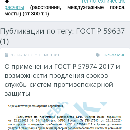
🔥
Т
еплотехнические
расчеты
(
расстояния
,
междуэтажные пояса
,
мосты) (от 300 т.р)
Публикации по тегу: ГОСТ Р 59637
(1)
20-09-2023, 13:50
1 761
Письма МЧС
О применении ГОСТ Р 57974-2017 и
возможности продления сроков
службы систем противопожарной
защиты