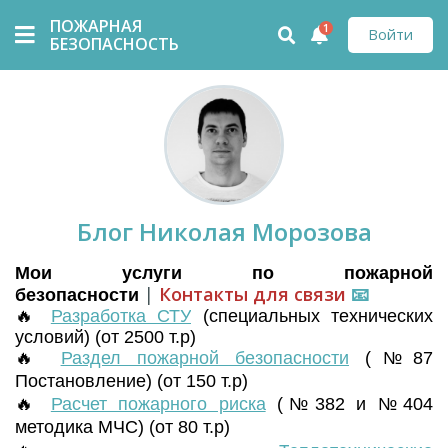
ПОЖАРНАЯ
1
Войти
БЕЗОПАСНОСТЬ
Блог Николая Морозова
Мои услуги по пожарной
|
Контакты для связи
📧
безопасности
🔥
Разработка СТУ
(
специальных технических
условий) (от 2500 т.р)
🔥
Раздел пожарной безопасности
(№87
Постановление) (от 150 т.р)
🔥
Расчет пожарного риска
(№382 и №404
методика МЧС) (от 80 т.р)