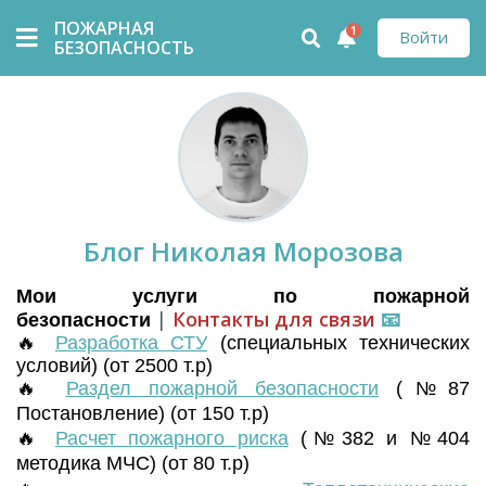
ПОЖАРНАЯ
1
Войти
БЕЗОПАСНОСТЬ
Блог Николая Морозова
Мои услуги по пожарной
|
Контакты для связи
📧
безопасности
🔥
Разработка СТУ
(
специальных технических
условий) (от 2500 т.р)
🔥
Раздел пожарной безопасности
(№87
Постановление) (от 150 т.р)
🔥
Расчет пожарного риска
(№382 и №404
методика МЧС) (от 80 т.р)