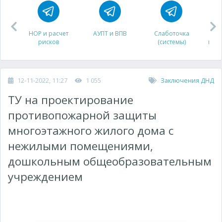
НОР и расчет
АУПТ и ВПВ
Слаботочка
рисков
(системы)
про
12-11-2022, 11:27
1 055
Заключения ДНД
ТУ на проектирование
противопожарной защиты
многоэтажного жилого дома с
нежилыми помещениями,
дошкольным общеобразовательным
учреждением