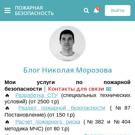
ПОЖАРНАЯ
1
Войти
БЕЗОПАСНОСТЬ
Блог Николая Морозова
Мои услуги по пожарной
|
Контакты для связи
📧
безопасности
🔥
Разработка СТУ
(
специальных технических
условий) (от 2500 т.р)
🔥
Раздел пожарной безопасности
(№87
Постановление) (от 150 т.р)
🔥
Расчет пожарного риска
(№382 и №404
методика МЧС) (от 80 т.р)