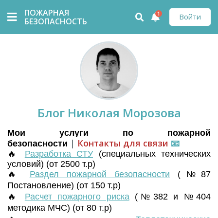
ПОЖАРНАЯ
1
Войти
БЕЗОПАСНОСТЬ
Блог Николая Морозова
Мои услуги по пожарной
|
Контакты для связи
📧
безопасности
🔥
Разработка СТУ
(
специальных технических
условий) (от 2500 т.р)
🔥
Раздел пожарной безопасности
(№87
Постановление) (от 150 т.р)
🔥
Расчет пожарного риска
(№382 и №404
методика МЧС) (от 80 т.р)